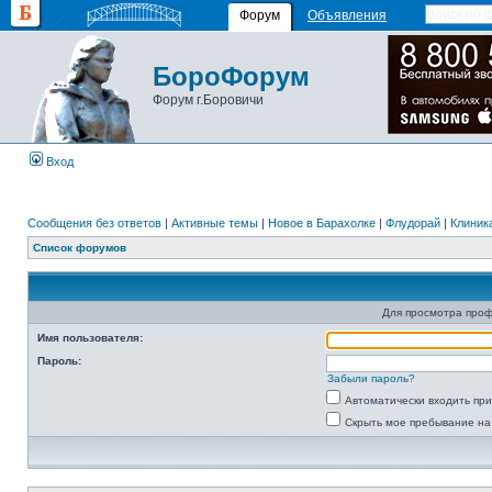
Форум
Объявления
БороФорум
Форум г.Боровичи
Вход
Сообщения без ответов
|
Активные темы
|
Новое в Барахолке
|
Флудорай
|
Клиника
Список форумов
Для просмотра про
Имя пользователя:
Пароль:
Забыли пароль?
Автоматически входить пр
Скрыть мое пребывание на