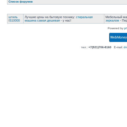
Список форумов
штиль
Лучшие цены на бытовую технику:
стиральная
Мебельный ма
IS10000
машина самая дешевая
- у нас!
зеркалом
- Пер
Powered by
p
тел.:
+7(921)706-8160
E-mail:
dm