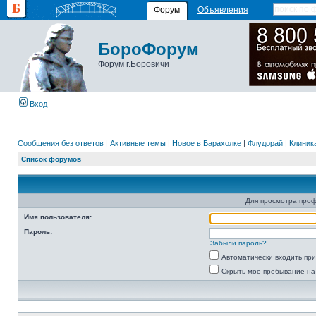
Форум
Объявления
БороФорум
Форум г.Боровичи
Вход
Сообщения без ответов
|
Активные темы
|
Новое в Барахолке
|
Флудорай
|
Клиника
Список форумов
Для просмотра про
Имя пользователя:
Пароль:
Забыли пароль?
Автоматически входить пр
Скрыть мое пребывание на