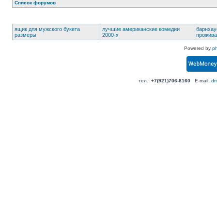
Список форумов
ящик для мужского букета
лучшие американские комедии
барнхау
размеры
2000-х
прожива
Powered by
p
тел.:
+7(921)706-8160
E-mail:
dm