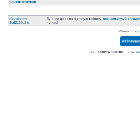
Список форумов
hikvision ds
Лучшие цены на бытовую технику:
встраиваемый холоди
2cd2183g2 is
- у нас!
Powered by
p
тел.:
+7(921)706-8160
E-mail:
dm