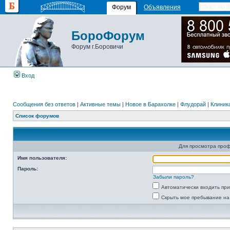
Форум
Объявления
БороФорум
Форум г.Боровичи
Вход
Сообщения без ответов
|
Активные темы
|
Новое в Барахолке
|
Флудорай
|
Клиника
Список форумов
Для просмотра про
Имя пользователя:
Пароль:
Забыли пароль?
Автоматически входить пр
Скрыть мое пребывание на