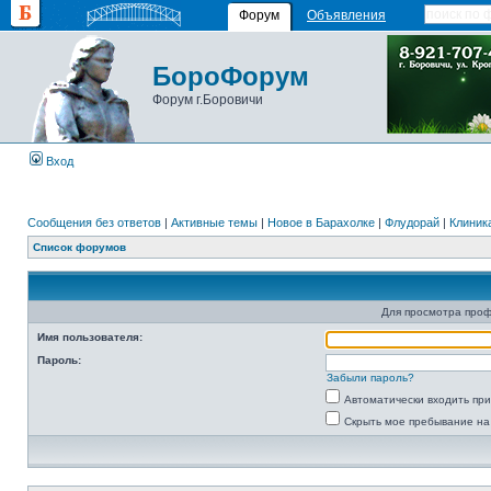
Форум
Объявления
БороФорум
Форум г.Боровичи
Вход
Сообщения без ответов
|
Активные темы
|
Новое в Барахолке
|
Флудорай
|
Клиника
Список форумов
Для просмотра про
Имя пользователя:
Пароль:
Забыли пароль?
Автоматически входить пр
Скрыть мое пребывание на