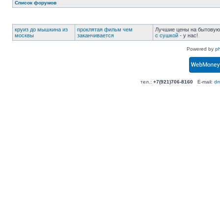
Список форумов
круиз до мышкина из
проклятая фильм чем
Лучшие цены на бытовую
москвы
заканчивается
с сушкой
- у нас!
Powered by
p
тел.:
+7(921)706-8160
E-mail:
dm