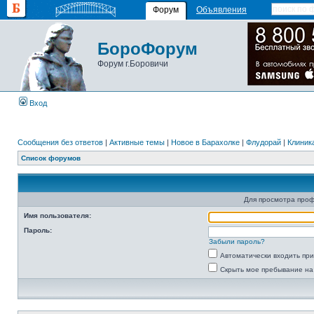
Форум
Объявления
БороФорум
Форум г.Боровичи
Вход
Сообщения без ответов
|
Активные темы
|
Новое в Барахолке
|
Флудорай
|
Клиника
Список форумов
Для просмотра про
Имя пользователя:
Пароль:
Забыли пароль?
Автоматически входить пр
Скрыть мое пребывание на