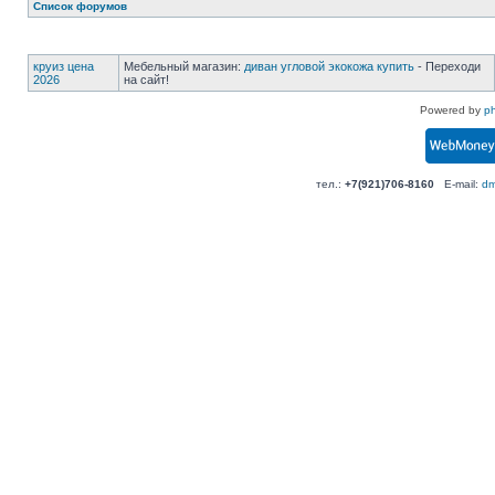
Список форумов
круиз цена
Мебельный магазин:
диван угловой экокожа купить
- Переходи
2026
на сайт!
Powered by
p
тел.:
+7(921)706-8160
E-mail:
dm