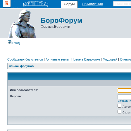
Форум
Объявления
БороФорум
Форум г.Боровичи
Вход
Сообщения без ответов
|
Активные темы
|
Новое в Барахолке
|
Флудорай
|
Клиника
Список форумов
Имя пользователя:
Пароль:
Забыли 
Автом
Скрыт