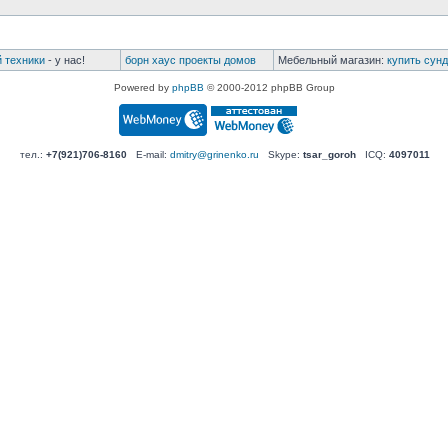
й техники
- у нас!
борн хаус проекты домов
Мебельный магазин:
купить сунд
Powered by
phpBB
© 2000-2012 phpBB Group
тел.:
+7(921)706-8160
E-mail:
dmitry@grinenko.ru
Skype:
tsar_goroh
ICQ:
4097011