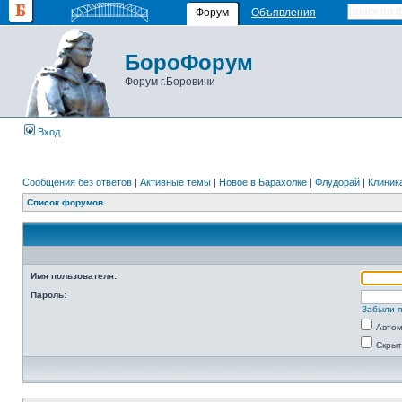
Форум
Объявления
БороФорум
Форум г.Боровичи
Вход
Сообщения без ответов
|
Активные темы
|
Новое в Барахолке
|
Флудорай
|
Клиника
Список форумов
Имя пользователя:
Пароль:
Забыли 
Автом
Скрыт