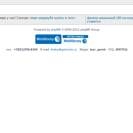
юре у нас! Смотри:
пюре маракуйя купить в чите
-
фильтр канальный 160 на кон
ставится
Powered by
phpBB
© 2000-2012 phpBB Group
тел.:
+7(921)706-8160
E-mail:
dmitry@grinenko.ru
Skype:
tsar_goroh
ICQ:
4097011