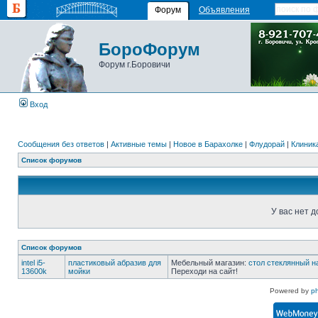
Форум
Объявления
БороФорум
Форум г.Боровичи
Вход
Сообщения без ответов
|
Активные темы
|
Новое в Барахолке
|
Флудорай
|
Клиника
Список форумов
У вас нет д
Список форумов
intel i5-
пластиковый абразив для
Мебельный магазин:
стол стеклянный н
13600k
мойки
Переходи на сайт!
Powered by
p