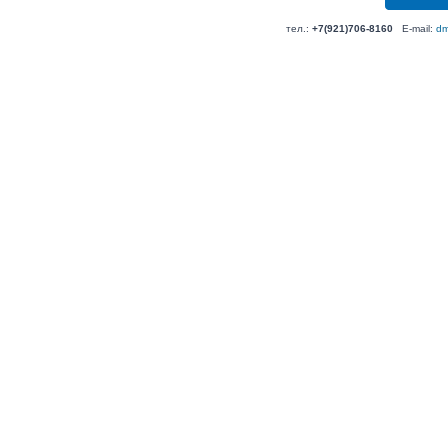
тел.:
+7(921)706-8160
E-mail:
dm