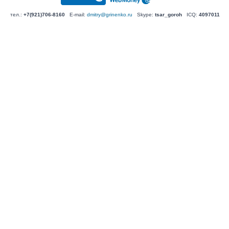
тел.:
+7(921)706-8160
E-mail:
dmitry@grinenko.ru
Skype:
tsar_goroh
ICQ:
4097011