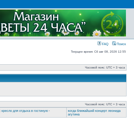
FAQ
Поиск
Текущее время: Сб авг 08, 2026 12:55
Часовой пояс: UTC + 3 часа
Часовой пояс: UTC + 3 часа
:
кресло для отдыха в гостиную
-
когда ближайший концерт леонида
агутина