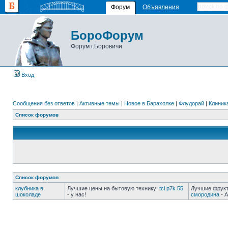
Форум
Объявления
БороФорум
Форум г.Боровичи
Вход
Сообщения без ответов
|
Активные темы
|
Новое в Барахолке
|
Флудорай
|
Клиника
Список форумов
Список форумов
клубника в
Лучшие цены на бытовую технику:
tcl p7k 55
Лучшие фрукт
шоколаде
- у нас!
смородина
- А