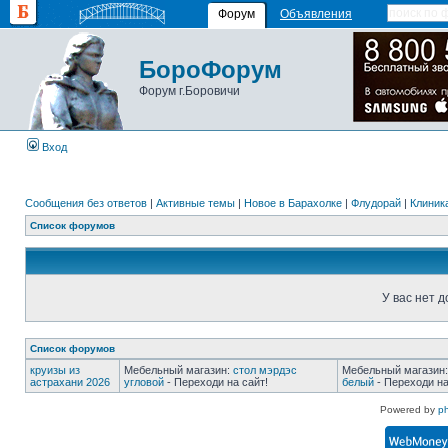
Форум
Объявления
БороФорум
Форум г.Боровичи
Вход
Сообщения без ответов
|
Активные темы
|
Новое в Барахолке
|
Флудорай
|
Клиника
Список форумов
У вас нет д
Список форумов
круизы из
Мебельный магазин:
стол мэрдэс
Мебельный магазин
астрахани 2026
угловой
- Переходи на сайт!
белый
- Переходи на
Powered by
p