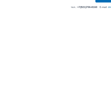
тел.:
+7(921)706-8160
E-mail:
dm