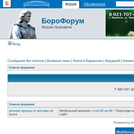
Форум
Объявления
БороФорум
Форум г.Боровичи
Вход
Сообщения без ответов
|
Активные темы
|
Новое в Барахолке
|
Флудорай
|
Клиника
Список форумов
У вас нет д
Список форумов
речные круизы от москвы по
Мебельный магазин:
стол 50 на 80
- Переходи н
волге
сайт!
Powered by
p