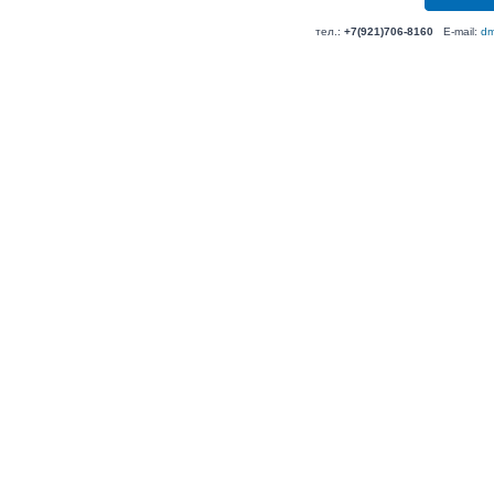
тел.:
+7(921)706-8160
E-mail:
dm