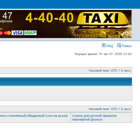
FAQ
Поиск
Текущее время: Пт авг 07, 2026 12:03
Часовой пояс: UTC + 3 часа
Часовой пояс: UTC + 3 часа
пить стеклянный обеденный стол на кухню
станок для ручной прокатки
ювелирной фольги