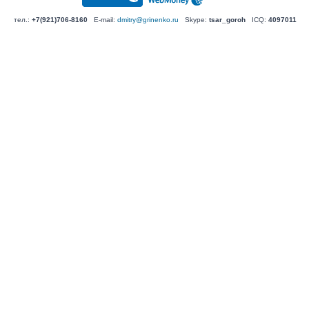
тел.:
+7(921)706-8160
E-mail:
dmitry@grinenko.ru
Skype:
tsar_goroh
ICQ:
4097011