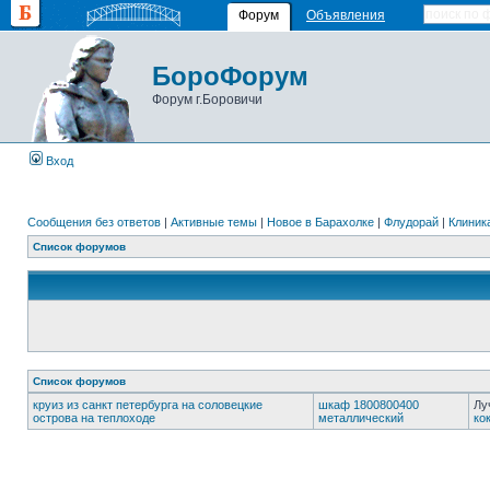
Форум
Объявления
БороФорум
Форум г.Боровичи
Вход
Сообщения без ответов
|
Активные темы
|
Новое в Барахолке
|
Флудорай
|
Клиника
Список форумов
Список форумов
круиз из санкт петербурга на соловецкие
шкаф 1800800400
Лу
острова на теплоходе
металлический
ко