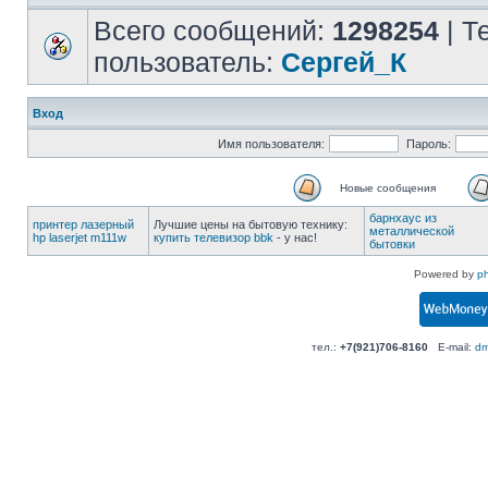
Всего сообщений:
1298254
| Т
пользователь:
Сергей_К
Вход
Имя пользователя:
Пароль:
Новые сообщения
барнхаус из
принтер лазерный
Лучшие цены на бытовую технику:
металлической
hp laserjet m111w
купить телевизор bbk
- у нас!
бытовки
Powered by
p
тел.:
+7(921)706-8160
E-mail:
dm