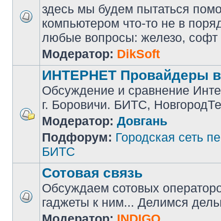
здесь мы будем пытаться помоч
компьютером что-то не в поря
любые вопросы: железо, софт и 
Модератор:
DikSoft
ИНТЕРНЕТ Провайдеры в
Обсуждение и сравнение Инте
г. Боровичи. БИТС, НовгородТ
Модератор:
Довгань
Подфорум:
Городская сеть п
БИТС
Сотовая связь
Обсуждаем сотовых операторов
гаджеты к ним... Делимся дел
Модератор:
INDIGO