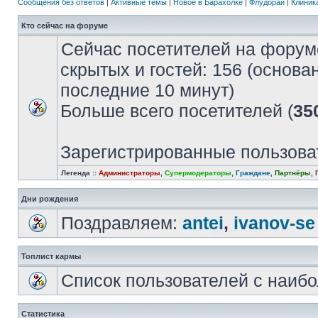
Сообщения без ответов
|
Активные темы
|
Новое в Барахолке
|
Флудорай
|
Клиника
Кто сейчас на форуме
Сейчас посетителей на форум
скрытых и гостей: 156 (основа
последние 10 минут)
Больше всего посетителей (
35
Зарегистрированные пользова
Легенда ::
Администраторы
,
Супермодераторы
,
Граждане
,
Партнёры
,
Дни рождения
Поздравляем:
antei
,
ivanov-se
Топлист кармы
Список пользователей с наиб
Статистика