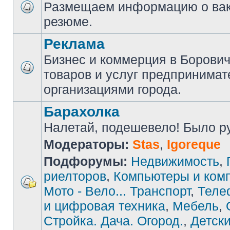
Размещаем информацию о вак
резюме.
Реклама
Бизнес и коммерция в Борови
товаров и услуг предпринимат
организациями города.
Барахолка
Налетай, подешевело! Было руб
Модераторы:
Stas
,
Igoreque
Подфорумы:
Недвижимость
,
риелторов
,
Компьютеры и ком
Мото - Вело... Транспорт
,
Теле
и цифровая техника
,
Мебель
,
Стройка. Дача. Огород.
,
Детски