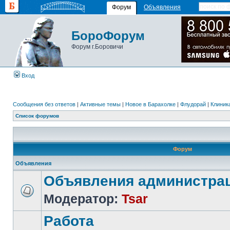
Форум
Объявления
БороФорум
Форум г.Боровичи
Вход
Сообщения без ответов
|
Активные темы
|
Новое в Барахолке
|
Флудорай
|
Клиника
Список форумов
Форум
Объявления
Объявления администра
Модератор:
Tsar
Работа