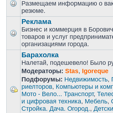
Размещаем информацию о вак
резюме.
Реклама
Бизнес и коммерция в Борови
товаров и услуг предпринимат
организациями города.
Барахолка
Налетай, подешевело! Было руб
Модераторы:
Stas
,
Igoreque
Подфорумы:
Недвижимость
,
риелторов
,
Компьютеры и ком
Мото - Вело... Транспорт
,
Теле
и цифровая техника
,
Мебель
,
Стройка. Дача. Огород.
,
Детски