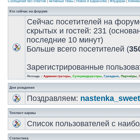
Сообщения без ответов
|
Активные темы
|
Новое в Барахолке
|
Флудорай
|
Клиника
Кто сейчас на форуме
Сейчас посетителей на форум
скрытых и гостей: 231 (основа
последние 10 минут)
Больше всего посетителей (
35
Зарегистрированные пользова
Легенда ::
Администраторы
,
Супермодераторы
,
Граждане
,
Партнёры
,
Дни рождения
Поздравляем:
nastenka_sweet
Топлист кармы
Список пользователей с наиб
Статистика