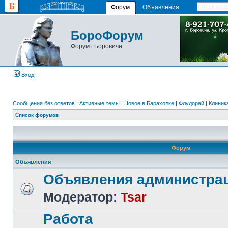
Форум
Объявления
БороФорум
Форум г.Боровичи
Вход
Сообщения без ответов
|
Активные темы
|
Новое в Барахолке
|
Флудорай
|
Клиника
Список форумов
Форум
Объявления
Объявления администра
Модератор:
Tsar
Работа