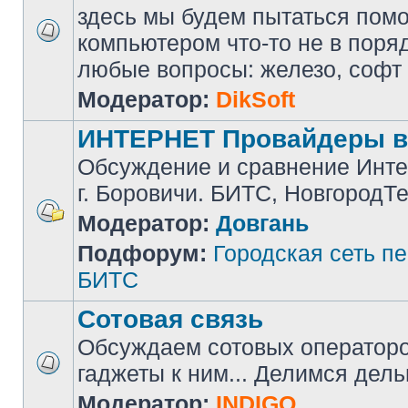
здесь мы будем пытаться помоч
компьютером что-то не в поря
любые вопросы: железо, софт и 
Модератор:
DikSoft
ИНТЕРНЕТ Провайдеры в
Обсуждение и сравнение Инте
г. Боровичи. БИТС, НовгородТ
Модератор:
Довгань
Подфорум:
Городская сеть п
БИТС
Сотовая связь
Обсуждаем сотовых операторов
гаджеты к ним... Делимся дел
Модератор:
INDIGO