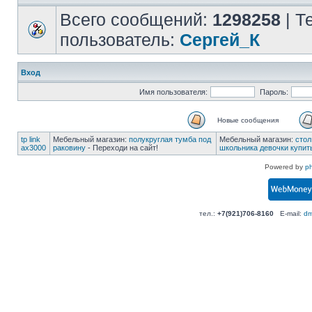
Всего сообщений:
1298258
| Т
пользователь:
Сергей_К
Вход
Имя пользователя:
Пароль:
Новые сообщения
tp link
Мебельный магазин:
полукруглая тумба под
Мебельный магазин:
стол
ax3000
раковину
- Переходи на сайт!
школьника девочки купит
Powered by
p
тел.:
+7(921)706-8160
E-mail:
dm