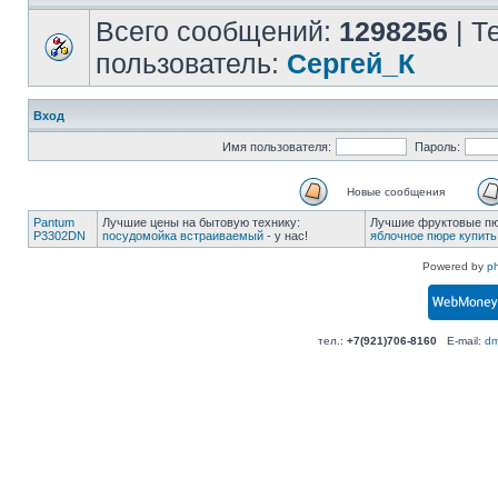
Всего сообщений:
1298256
| Т
пользователь:
Сергей_К
Вход
Имя пользователя:
Пароль:
Новые сообщения
Pantum
Лучшие цены на бытовую технику:
Лучшие фруктовые пюр
P3302DN
посудомойка встраиваемый
- у нас!
яблочное пюре купить
Powered by
p
тел.:
+7(921)706-8160
E-mail:
dm