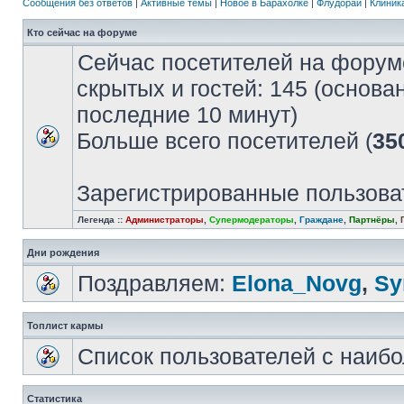
Сообщения без ответов
|
Активные темы
|
Новое в Барахолке
|
Флудорай
|
Клиника
Кто сейчас на форуме
Сейчас посетителей на форум
скрытых и гостей: 145 (основа
последние 10 минут)
Больше всего посетителей (
35
Зарегистрированные пользова
Легенда ::
Администраторы
,
Супермодераторы
,
Граждане
,
Партнёры
,
Дни рождения
Поздравляем:
Elona_Novg
,
Sу
Топлист кармы
Список пользователей с наиб
Статистика