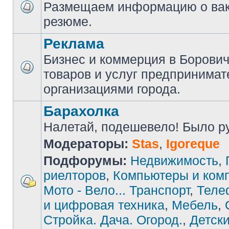
Размещаем информацию о вак
резюме.
Реклама
Бизнес и коммерция в Борови
товаров и услуг предпринимат
организациями города.
Барахолка
Налетай, подешевело! Было руб
Модераторы:
Stas
,
Igoreque
Подфорумы:
Недвижимость
,
риелторов
,
Компьютеры и ком
Мото - Вело... Транспорт
,
Теле
и цифровая техника
,
Мебель
,
Стройка. Дача. Огород.
,
Детски