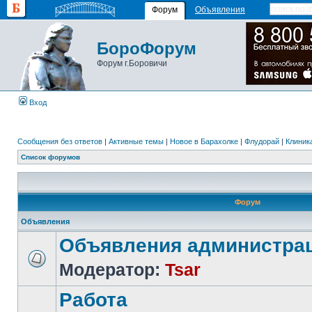
Форум
Объявления
БороФорум
Форум г.Боровичи
Вход
Сообщения без ответов
|
Активные темы
|
Новое в Барахолке
|
Флудорай
|
Клиника
Список форумов
Форум
Объявления
Объявления администра
Модератор:
Tsar
Работа