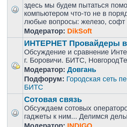
здесь мы будем пытаться помоч
компьютером что-то не в поря
любые вопросы: железо, софт и 
Модератор:
DikSoft
ИНТЕРНЕТ Провайдеры в
Обсуждение и сравнение Инте
г. Боровичи. БИТС, НовгородТ
Модератор:
Довгань
Подфорум:
Городская сеть п
БИТС
Сотовая связь
Обсуждаем сотовых операторов
гаджеты к ним... Делимся дел
Модератор:
INDIGO