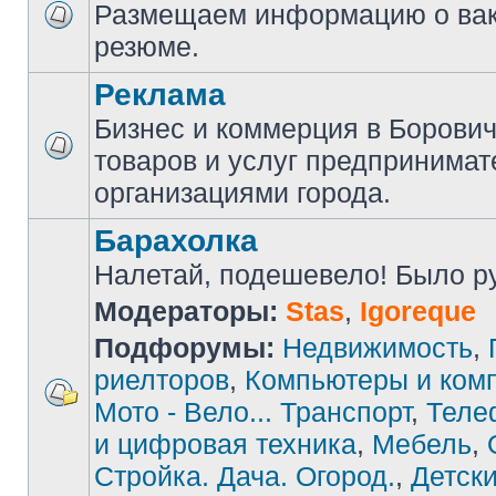
Размещаем информацию о вак
резюме.
Реклама
Бизнес и коммерция в Борови
товаров и услуг предпринимат
организациями города.
Барахолка
Налетай, подешевело! Было руб
Модераторы:
Stas
,
Igoreque
Подфорумы:
Недвижимость
,
риелторов
,
Компьютеры и ком
Мото - Вело... Транспорт
,
Теле
и цифровая техника
,
Мебель
,
Стройка. Дача. Огород.
,
Детски