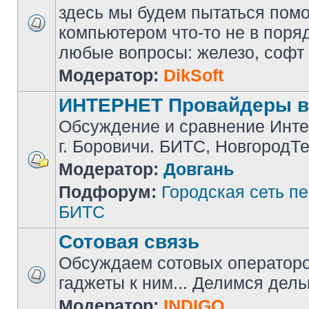
здесь мы будем пытаться помоч
компьютером что-то не в поря
любые вопросы: железо, софт и 
Модератор:
DikSoft
ИНТЕРНЕТ Провайдеры в
Обсуждение и сравнение Инте
г. Боровичи. БИТС, НовгородТ
Модератор:
Довгань
Подфорум:
Городская сеть п
БИТС
Сотовая связь
Обсуждаем сотовых операторов
гаджеты к ним... Делимся дел
Модератор:
INDIGO