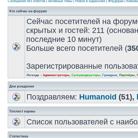
Сообщения без ответов
|
Активные темы
|
Новое в Барахолке
|
Флудорай
|
Клиника
Кто сейчас на форуме
Сейчас посетителей на форум
скрытых и гостей: 211 (основа
последние 10 минут)
Больше всего посетителей (
35
Зарегистрированные пользова
Легенда ::
Администраторы
,
Супермодераторы
,
Граждане
,
Партнёры
,
Дни рождения
Поздравляем:
Humanoid
(51),
Топлист кармы
Список пользователей с наиб
Статистика