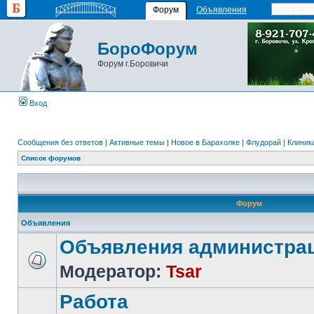
Форум
Объявления
БороФорум
Форум г.Боровичи
Вход
Сообщения без ответов
|
Активные темы
|
Новое в Барахолке
|
Флудорай
|
Клиника
Список форумов
Форум
Объявления
Объявления администра
Модератор:
Tsar
Работа