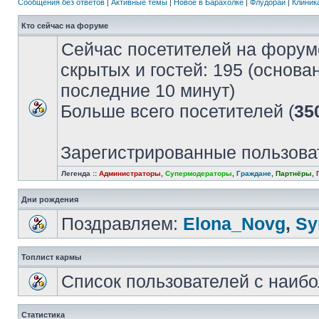
Сообщения без ответов
|
Активные темы
|
Новое в Барахолке
|
Флудорай
|
Клиника
Кто сейчас на форуме
Сейчас посетителей на форум
скрытых и гостей: 195 (основа
последние 10 минут)
Больше всего посетителей (
35
Зарегистрированные пользова
Легенда ::
Администраторы
,
Супермодераторы
,
Граждане
,
Партнёры
,
Дни рождения
Поздравляем:
Elona_Novg
,
Sу
Топлист кармы
Список пользователей с наиб
Статистика