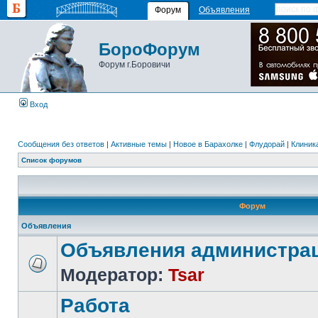
Форум
Объявления
БороФорум
Форум г.Боровичи
Вход
Сообщения без ответов
|
Активные темы
|
Новое в Барахолке
|
Флудорай
|
Клиника
Список форумов
Форум
Объявления
Объявления администра
Модератор:
Tsar
Работа