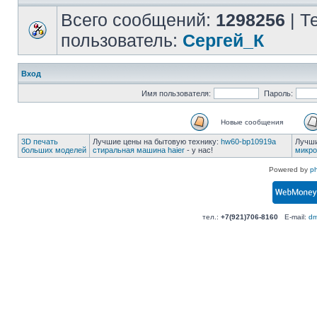
Всего сообщений:
1298256
| Т
пользователь:
Сергей_К
Вход
Имя пользователя:
Пароль:
Новые сообщения
3D печать
Лучшие цены на бытовую технику:
hw60-bp10919a
Лучши
больших моделей
стиральная машина haier
- у нас!
микро
Powered by
p
тел.:
+7(921)706-8160
E-mail:
dm