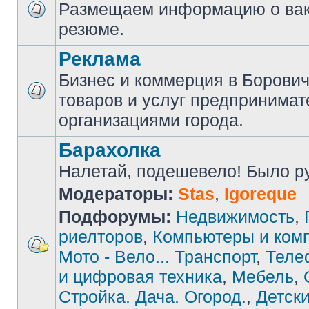
Размещаем информацию о вак
резюме.
Реклама
Бизнес и коммерция в Борови
товаров и услуг предпринимат
организациями города.
Барахолка
Налетай, подешевело! Было руб
Модераторы:
Stas
,
Igoreque
Подфорумы:
Недвижимость
,
риелторов
,
Компьютеры и ком
Мото - Вело... Транспорт
,
Теле
и цифровая техника
,
Мебель
,
Стройка. Дача. Огород.
,
Детски