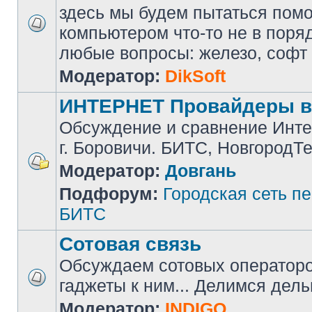
здесь мы будем пытаться помоч
компьютером что-то не в поря
любые вопросы: железо, софт и 
Модератор:
DikSoft
ИНТЕРНЕТ Провайдеры в
Обсуждение и сравнение Инте
г. Боровичи. БИТС, НовгородТ
Модератор:
Довгань
Подфорум:
Городская сеть п
БИТС
Сотовая связь
Обсуждаем сотовых операторов
гаджеты к ним... Делимся дел
Модератор:
INDIGO