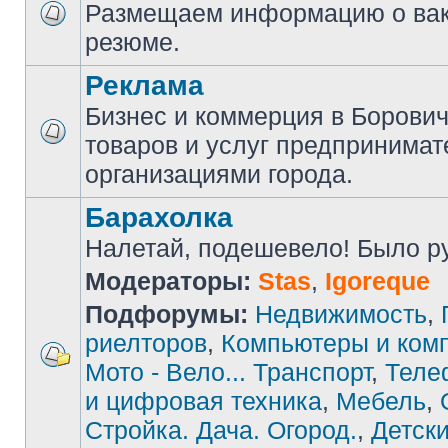
Размещаем информацию о вак
резюме.
Реклама
Бизнес и коммерция в Борови
товаров и услуг предпринимат
организациями города.
Барахолка
Налетай, подешевело! Было руб
Модераторы:
Stas
,
Igoreque
Подфорумы:
Недвижимость
,
риелторов
,
Компьютеры и ком
Мото - Вело... Транспорт
,
Теле
и цифровая техника
,
Мебель
,
Стройка. Дача. Огород.
,
Детски