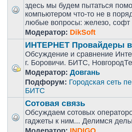
здесь мы будем пытаться помоч
компьютером что-то не в поря
любые вопросы: железо, софт и 
Модератор:
DikSoft
ИНТЕРНЕТ Провайдеры в
Обсуждение и сравнение Инте
г. Боровичи. БИТС, НовгородТ
Модератор:
Довгань
Подфорум:
Городская сеть п
БИТС
Сотовая связь
Обсуждаем сотовых операторов
гаджеты к ним... Делимся дел
Модератор:
INDIGO