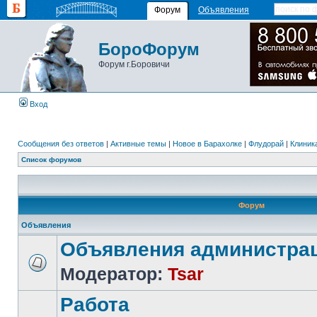
Форум
Объявления
БороФорум
Форум г.Боровичи
Вход
Сообщения без ответов
|
Активные темы
|
Новое в Барахолке
|
Флудорай
|
Клиника
Список форумов
Форум
Объявления
Объявления администра
Модератор:
Tsar
Работа