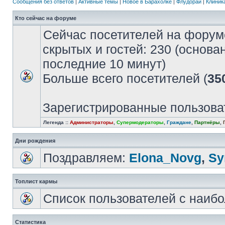
Сообщения без ответов
|
Активные темы
|
Новое в Барахолке
|
Флудорай
|
Клиника
Кто сейчас на форуме
Сейчас посетителей на форум
скрытых и гостей: 230 (основа
последние 10 минут)
Больше всего посетителей (
35
Зарегистрированные пользова
Легенда ::
Администраторы
,
Супермодераторы
,
Граждане
,
Партнёры
,
Дни рождения
Поздравляем:
Elona_Novg
,
Sу
Топлист кармы
Список пользователей с наиб
Статистика