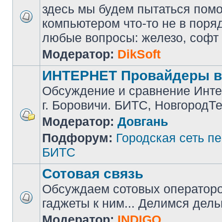
здесь мы будем пытаться помоч
компьютером что-то не в поря
любые вопросы: железо, софт и 
Модератор:
DikSoft
ИНТЕРНЕТ Провайдеры в
Обсуждение и сравнение Инте
г. Боровичи. БИТС, НовгородТ
Модератор:
Довгань
Подфорум:
Городская сеть п
БИТС
Сотовая связь
Обсуждаем сотовых операторов
гаджеты к ним... Делимся дел
Модератор:
INDIGO