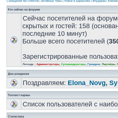
Сообщения без ответов
|
Активные темы
|
Новое в Барахолке
|
Флудорай
|
Клиника
Кто сейчас на форуме
Сейчас посетителей на форум
скрытых и гостей: 158 (основа
последние 10 минут)
Больше всего посетителей (
35
Зарегистрированные пользова
Легенда ::
Администраторы
,
Супермодераторы
,
Граждане
,
Партнёры
,
Дни рождения
Поздравляем:
Elona_Novg
,
Sу
Топлист кармы
Список пользователей с наиб
Статистика