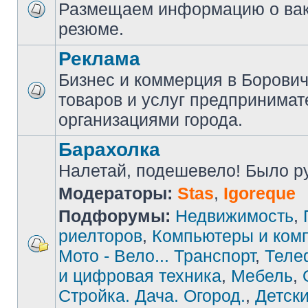
Размещаем информацию о вак
резюме.
Реклама
Бизнес и коммерция в Борови
товаров и услуг предпринимат
организациями города.
Барахолка
Налетай, подешевело! Было руб
Модераторы:
Stas
,
Igoreque
Подфорумы:
Недвижимость
,
риелторов
,
Компьютеры и ком
Мото - Вело... Транспорт
,
Теле
и цифровая техника
,
Мебель
,
Стройка. Дача. Огород.
,
Детски