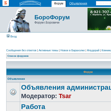
Форум
Объявления
БороФорум
Форум г.Боровичи
Вход
Сообщения без ответов
|
Активные темы
|
Новое в Барахолке
|
Флудорай
|
Клиника
Список форумов
Форум
Объявления
Объявления администра
Модератор:
Tsar
Работа