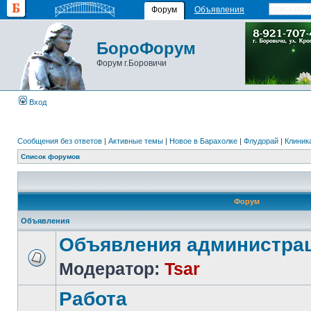
Форум
Объявления
БороФорум
Форум г.Боровичи
Вход
Сообщения без ответов
|
Активные темы
|
Новое в Барахолке
|
Флудорай
|
Клиника
Список форумов
Форум
Объявления
Объявления администра
Модератор:
Tsar
Работа