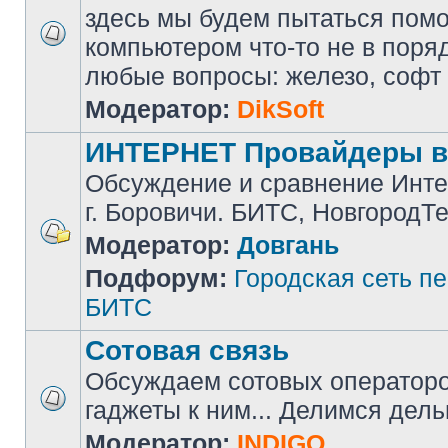
здесь мы будем пытаться помоч
компьютером что-то не в поря
любые вопросы: железо, софт и 
Модератор:
DikSoft
ИНТЕРНЕТ Провайдеры в
Обсуждение и сравнение Инте
г. Боровичи. БИТС, НовгородТ
Модератор:
Довгань
Подфорум:
Городская сеть п
БИТС
Сотовая связь
Обсуждаем сотовых операторов
гаджеты к ним... Делимся дел
Модератор:
INDIGO