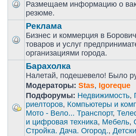
Размещаем информацию о вак
резюме.
Реклама
Бизнес и коммерция в Борови
товаров и услуг предпринимат
организациями города.
Барахолка
Налетай, подешевело! Было руб
Модераторы:
Stas
,
Igoreque
Подфорумы:
Недвижимость
,
риелторов
,
Компьютеры и ком
Мото - Вело... Транспорт
,
Теле
и цифровая техника
,
Мебель
,
Стройка. Дача. Огород.
,
Детски