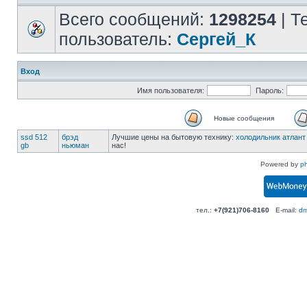
Всего сообщений:
1298254
| Т
пользователь:
Сергей_К
Вход
Имя пользователя:
Пароль:
Новые сообщения
ssd 512
брэд
Лучшие цены на бытовую технику:
холодильник атлант
gb
ньюман
нас!
Powered by
p
тел.:
+7(921)706-8160
E-mail:
dm