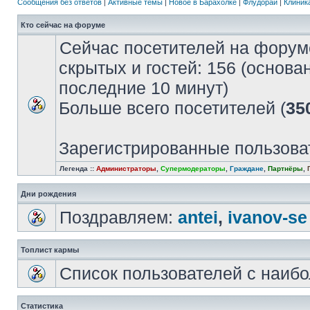
Сообщения без ответов
|
Активные темы
|
Новое в Барахолке
|
Флудорай
|
Клиника
Кто сейчас на форуме
Сейчас посетителей на форум
скрытых и гостей: 156 (основа
последние 10 минут)
Больше всего посетителей (
35
Зарегистрированные пользова
Легенда ::
Администраторы
,
Супермодераторы
,
Граждане
,
Партнёры
,
Дни рождения
Поздравляем:
antei
,
ivanov-se
Топлист кармы
Список пользователей с наиб
Статистика