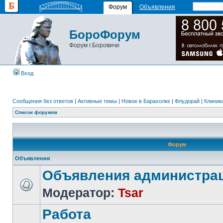
Форум
Объявления
БороФорум
Форум г.Боровичи
Вход
Сообщения без ответов
|
Активные темы
|
Новое в Барахолке
|
Флудорай
|
Клиника
Список форумов
Форум
Объявления
Объявления администра
Модератор:
Tsar
Работа