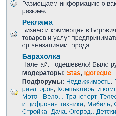
Размещаем информацию о вак
резюме.
Реклама
Бизнес и коммерция в Борови
товаров и услуг предпринимат
организациями города.
Барахолка
Налетай, подешевело! Было руб
Модераторы:
Stas
,
Igoreque
Подфорумы:
Недвижимость
,
риелторов
,
Компьютеры и ком
Мото - Вело... Транспорт
,
Теле
и цифровая техника
,
Мебель
,
Стройка. Дача. Огород.
,
Детски