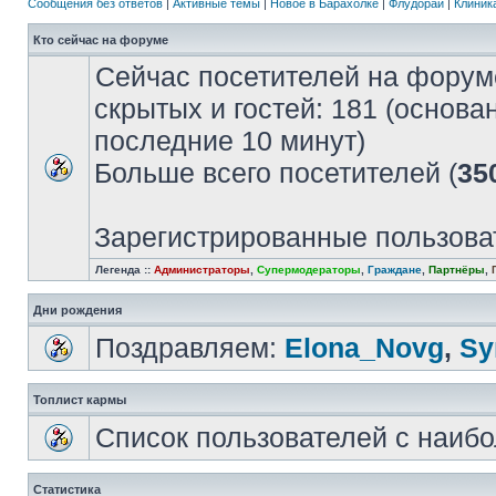
Сообщения без ответов
|
Активные темы
|
Новое в Барахолке
|
Флудорай
|
Клиника
Кто сейчас на форуме
Сейчас посетителей на форум
скрытых и гостей: 181 (основа
последние 10 минут)
Больше всего посетителей (
35
Зарегистрированные пользова
Легенда ::
Администраторы
,
Супермодераторы
,
Граждане
,
Партнёры
,
Дни рождения
Поздравляем:
Elona_Novg
,
Sу
Топлист кармы
Список пользователей с наиб
Статистика