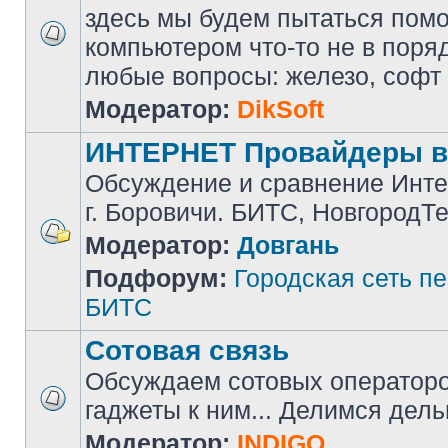
здесь мы будем пытаться помоч
компьютером что-то не в поря
любые вопросы: железо, софт и 
Модератор:
DikSoft
ИНТЕРНЕТ Провайдеры в
Обсуждение и сравнение Инте
г. Боровичи. БИТС, НовгородТ
Модератор:
Довгань
Подфорум:
Городская сеть п
БИТС
Сотовая связь
Обсуждаем сотовых операторов
гаджеты к ним... Делимся дел
Модератор:
INDIGO