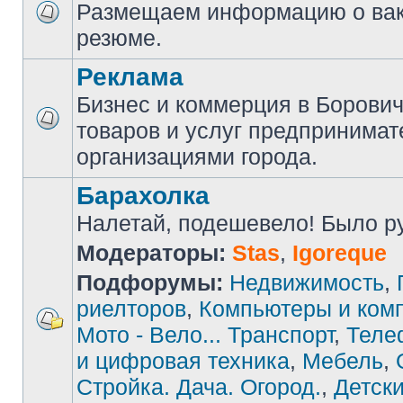
Размещаем информацию о вак
резюме.
Реклама
Бизнес и коммерция в Борови
товаров и услуг предпринимат
организациями города.
Барахолка
Налетай, подешевело! Было руб
Модераторы:
Stas
,
Igoreque
Подфорумы:
Недвижимость
,
риелторов
,
Компьютеры и ком
Мото - Вело... Транспорт
,
Теле
и цифровая техника
,
Мебель
,
Стройка. Дача. Огород.
,
Детски