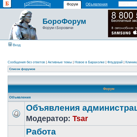
Форум
Объявления
БороФорум
Форум г.Боровичи
Вход
Сообщения без ответов
|
Активные темы
|
Новое в Барахолке
|
Флудорай
|
Клиника
Список форумов
Форум
Объявления
Объявления администра
Модератор:
Tsar
Работа