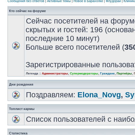
Сообщения без ответов
|
Активные темы
|
Новое в Барахолке
|
Флудорай
|
Клиника
Кто сейчас на форуме
Сейчас посетителей на форум
скрытых и гостей: 196 (основа
последние 10 минут)
Больше всего посетителей (
35
Зарегистрированные пользова
Легенда ::
Администраторы
,
Супермодераторы
,
Граждане
,
Партнёры
,
Дни рождения
Поздравляем:
Elona_Novg
,
Sу
Топлист кармы
Список пользователей с наиб
Статистика