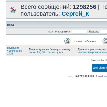
Всего сообщений:
1298256
| Т
пользователь:
Сергей_К
Вход
Имя пользователя:
Пароль:
Новые сообщения
круизы из
Лучшие цены на бытовую технику:
Лучшие фруктовые пюре
чебоксар на
carver lmg 3651dmsw
- у нас!
карамелизированная с
2026
Powered by
p
тел.:
+7(921)706-8160
E-mail:
dm