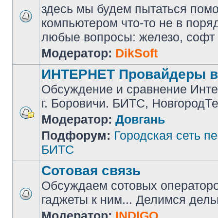
здесь мы будем пытаться помоч
компьютером что-то не в поря
любые вопросы: железо, софт и 
Модератор:
DikSoft
ИНТЕРНЕТ Провайдеры в
Обсуждение и сравнение Инте
г. Боровичи. БИТС, НовгородТ
Модератор:
Довгань
Подфорум:
Городская сеть п
БИТС
Сотовая связь
Обсуждаем сотовых операторов
гаджеты к ним... Делимся дел
Модератор:
INDIGO