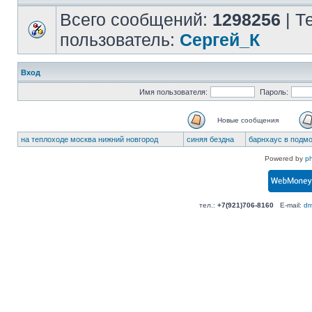
Всего сообщений:
1298256
| Т
пользователь:
Сергей_К
Вход
Имя пользователя:
Пароль:
Новые сообщения
на теплоходе москва нижний новгород
синяя бездна
барнхаус в подм
Powered by
p
тел.:
+7(921)706-8160
E-mail:
dm