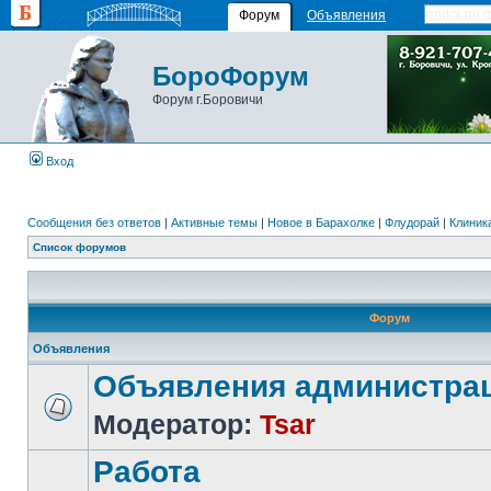
Форум
Объявления
БороФорум
Форум г.Боровичи
Вход
Сообщения без ответов
|
Активные темы
|
Новое в Барахолке
|
Флудорай
|
Клиника
Список форумов
Форум
Объявления
Объявления администра
Модератор:
Tsar
Работа