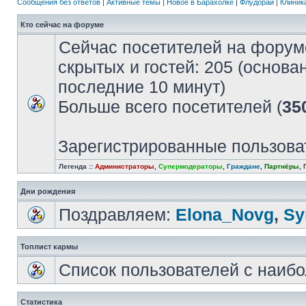
Сообщения без ответов
|
Активные темы
|
Новое в Барахолке
|
Флудорай
|
Клиника
Кто сейчас на форуме
Сейчас посетителей на форум
скрытых и гостей: 205 (основа
последние 10 минут)
Больше всего посетителей (
35
Зарегистрированные пользова
Легенда ::
Администраторы
,
Супермодераторы
,
Граждане
,
Партнёры
,
Дни рождения
Поздравляем:
Elona_Novg
,
Sу
Топлист кармы
Список пользователей с наиб
Статистика