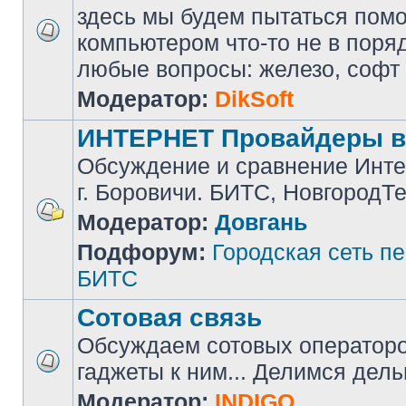
здесь мы будем пытаться помоч
компьютером что-то не в поря
любые вопросы: железо, софт и 
Модератор:
DikSoft
ИНТЕРНЕТ Провайдеры в
Обсуждение и сравнение Инте
г. Боровичи. БИТС, НовгородТ
Модератор:
Довгань
Подфорум:
Городская сеть п
БИТС
Сотовая связь
Обсуждаем сотовых операторов
гаджеты к ним... Делимся дел
Модератор:
INDIGO