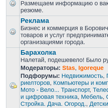
Размещаем информацию о вак
резюме.
Реклама
Бизнес и коммерция в Борови
товаров и услуг предпринимат
организациями города.
Барахолка
Налетай, подешевело! Было руб
Модераторы:
Stas
,
Igoreque
Подфорумы:
Недвижимость
,
риелторов
,
Компьютеры и ком
Мото - Вело... Транспорт
,
Теле
и цифровая техника
,
Мебель
,
Стройка. Дача. Огород.
,
Детски