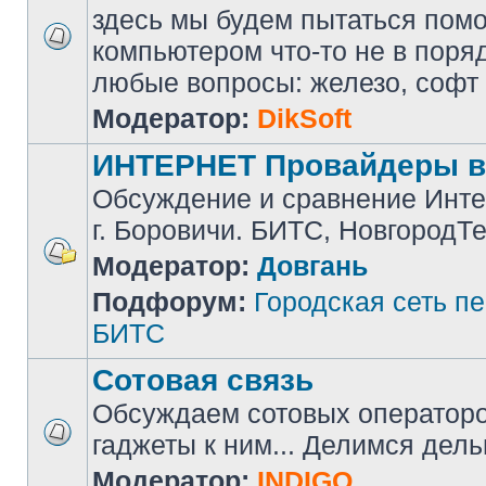
здесь мы будем пытаться помоч
компьютером что-то не в поря
любые вопросы: железо, софт и 
Модератор:
DikSoft
ИНТЕРНЕТ Провайдеры в
Обсуждение и сравнение Инте
г. Боровичи. БИТС, НовгородТ
Модератор:
Довгань
Подфорум:
Городская сеть п
БИТС
Сотовая связь
Обсуждаем сотовых операторов
гаджеты к ним... Делимся дел
Модератор:
INDIGO