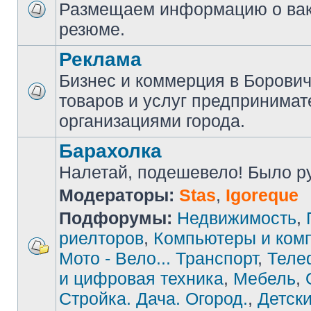
Размещаем информацию о вак
резюме.
Реклама
Бизнес и коммерция в Борови
товаров и услуг предпринимат
организациями города.
Барахолка
Налетай, подешевело! Было руб
Модераторы:
Stas
,
Igoreque
Подфорумы:
Недвижимость
,
риелторов
,
Компьютеры и ком
Мото - Вело... Транспорт
,
Теле
и цифровая техника
,
Мебель
,
Стройка. Дача. Огород.
,
Детски