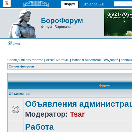
Форум
Объявления
БороФорум
Форум г.Боровичи
Вход
Сообщения без ответов
|
Активные темы
|
Новое в Барахолке
|
Флудорай
|
Клиника
Список форумов
Форум
Объявления
Объявления администра
Модератор:
Tsar
Работа