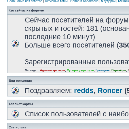
Сообщения без ответов
|
Активные темы
|
Новое в Барахолке
|
Флудорай
|
Клиника
Кто сейчас на форуме
Сейчас посетителей на форум
скрытых и гостей: 181 (основа
последние 10 минут)
Больше всего посетителей (
35
Зарегистрированные пользова
Легенда ::
Администраторы
,
Супермодераторы
,
Граждане
,
Партнёры
,
Дни рождения
Поздравляем:
redds
,
Roncer
(
Топлист кармы
Список пользователей с наиб
Статистика