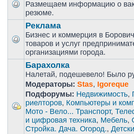
Размещаем информацию о вак
резюме.
Реклама
Бизнес и коммерция в Борови
товаров и услуг предпринимат
организациями города.
Барахолка
Налетай, подешевело! Было руб
Модераторы:
Stas
,
Igoreque
Подфорумы:
Недвижимость
,
риелторов
,
Компьютеры и ком
Мото - Вело... Транспорт
,
Теле
и цифровая техника
,
Мебель
,
Стройка. Дача. Огород.
,
Детски