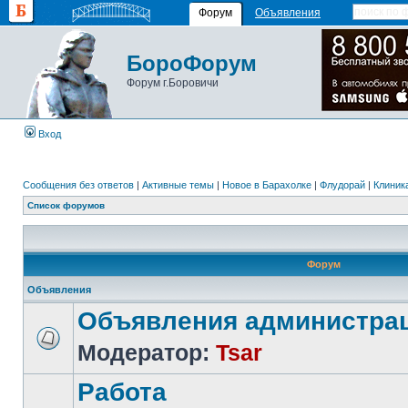
Форум
Объявления
БороФорум
Форум г.Боровичи
Вход
Сообщения без ответов
|
Активные темы
|
Новое в Барахолке
|
Флудорай
|
Клиника
Список форумов
Форум
Объявления
Объявления администра
Модератор:
Tsar
Работа