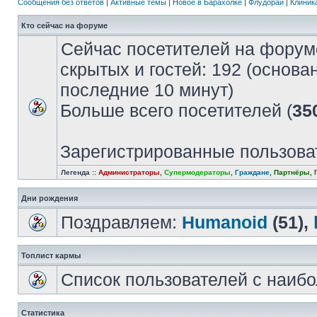
Сообщения без ответов
|
Активные темы
|
Новое в Барахолке
|
Флудорай
|
Клиника
Кто сейчас на форуме
Сейчас посетителей на форум
скрытых и гостей: 192 (основа
последние 10 минут)
Больше всего посетителей (
35
Зарегистрированные пользова
Легенда ::
Администраторы
,
Супермодераторы
,
Граждане
,
Партнёры
,
Дни рождения
Поздравляем:
Humanoid
(51),
Топлист кармы
Список пользователей с наиб
Статистика