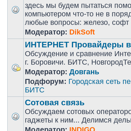
здесь мы будем пытаться помоч
компьютером что-то не в поря
любые вопросы: железо, софт и 
Модератор:
DikSoft
ИНТЕРНЕТ Провайдеры в
Обсуждение и сравнение Инте
г. Боровичи. БИТС, НовгородТ
Модератор:
Довгань
Подфорум:
Городская сеть п
БИТС
Сотовая связь
Обсуждаем сотовых операторов
гаджеты к ним... Делимся дел
Модератор:
INDIGO