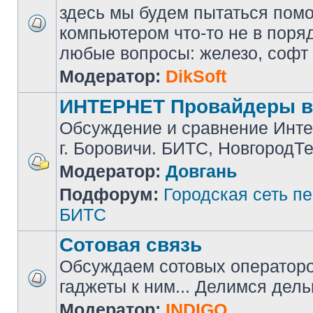
здесь мы будем пытаться помоч
компьютером что-то не в поря
любые вопросы: железо, софт и 
Модератор:
DikSoft
ИНТЕРНЕТ Провайдеры в
Обсуждение и сравнение Инте
г. Боровичи. БИТС, НовгородТ
Модератор:
Довгань
Подфорум:
Городская сеть п
БИТС
Сотовая связь
Обсуждаем сотовых операторов
гаджеты к ним... Делимся дел
Модератор:
INDIGO