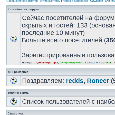
Сообщения без ответов
|
Активные темы
|
Новое в Барахолке
|
Флудорай
|
Клиника
Кто сейчас на форуме
Сейчас посетителей на форум
скрытых и гостей: 133 (основа
последние 10 минут)
Больше всего посетителей (
35
Зарегистрированные пользова
Легенда ::
Администраторы
,
Супермодераторы
,
Граждане
,
Партнёры
,
Дни рождения
Поздравляем:
redds
,
Roncer
(
Топлист кармы
Список пользователей с наиб
Статистика