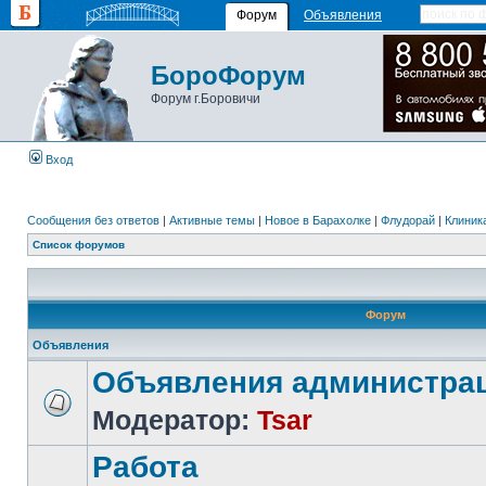
Форум
Объявления
БороФорум
Форум г.Боровичи
Вход
Сообщения без ответов
|
Активные темы
|
Новое в Барахолке
|
Флудорай
|
Клиника
Список форумов
Форум
Объявления
Объявления администра
Модератор:
Tsar
Работа