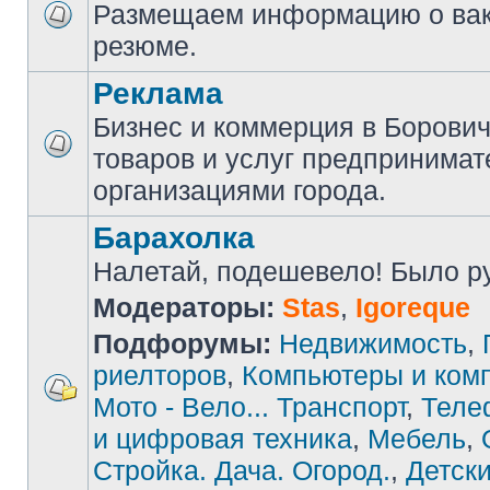
Размещаем информацию о вак
резюме.
Реклама
Бизнес и коммерция в Борови
товаров и услуг предпринимат
организациями города.
Барахолка
Налетай, подешевело! Было руб
Модераторы:
Stas
,
Igoreque
Подфорумы:
Недвижимость
,
риелторов
,
Компьютеры и ком
Мото - Вело... Транспорт
,
Теле
и цифровая техника
,
Мебель
,
Стройка. Дача. Огород.
,
Детски