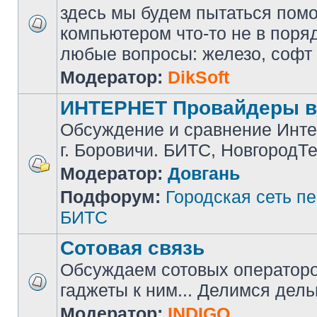
здесь мы будем пытаться помоч
компьютером что-то не в поря
любые вопросы: железо, софт и 
Модератор:
DikSoft
ИНТЕРНЕТ Провайдеры в
Обсуждение и сравнение Инте
г. Боровичи. БИТС, НовгородТ
Модератор:
Довгань
Подфорум:
Городская сеть п
БИТС
Сотовая связь
Обсуждаем сотовых операторов
гаджеты к ним... Делимся дел
Модератор:
INDIGO