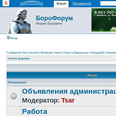
Форум
Объявления
БороФорум
Форум г.Боровичи
Вход
Сообщения без ответов
|
Активные темы
|
Новое в Барахолке
|
Флудорай
|
Клиника
Список форумов
Форум
Объявления
Объявления администра
Модератор:
Tsar
Работа