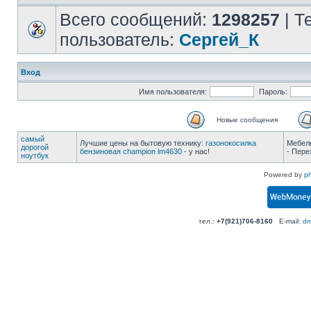
Всего сообщений:
1298257
| Т
пользователь:
Сергей_К
Вход
Имя пользователя:
Пароль:
Новые сообщения
самый
Лучшие цены на бытовую технику:
газонокосилка
Мебел
дорогой
бензиновая champion lm4630
- у нас!
- Пере
ноутбук
Powered by
p
тел.:
+7(921)706-8160
E-mail:
dm