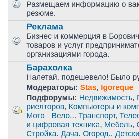
Размещаем информацию о вак
резюме.
Реклама
Бизнес и коммерция в Борови
товаров и услуг предпринимат
организациями города.
Барахолка
Налетай, подешевело! Было руб
Модераторы:
Stas
,
Igoreque
Подфорумы:
Недвижимость
,
риелторов
,
Компьютеры и ком
Мото - Вело... Транспорт
,
Теле
и цифровая техника
,
Мебель
,
Стройка. Дача. Огород.
,
Детски