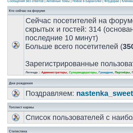
Сообщения без ответов
|
Активные темы
|
Новое в Барахолке
|
Флудорай
|
Клиника
Кто сейчас на форуме
Сейчас посетителей на форум
скрытых и гостей: 314 (основа
последние 10 минут)
Больше всего посетителей (
35
Зарегистрированные пользова
Легенда ::
Администраторы
,
Супермодераторы
,
Граждане
,
Партнёры
,
Дни рождения
Поздравляем:
nastenka_sweet
Топлист кармы
Список пользователей с наиб
Статистика