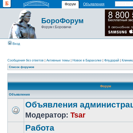
Форум
Объявления
БороФорум
Форум г.Боровичи
Вход
Сообщения без ответов
|
Активные темы
|
Новое в Барахолке
|
Флудорай
|
Клиника
Список форумов
Форум
Объявления
Объявления администра
Модератор:
Tsar
Работа