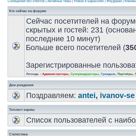
Сообщения без ответов
|
Активные темы
|
Новое в Барахолке
|
Флудорай
|
Клиника
Кто сейчас на форуме
Сейчас посетителей на форум
скрытых и гостей: 231 (основа
последние 10 минут)
Больше всего посетителей (
35
Зарегистрированные пользова
Легенда ::
Администраторы
,
Супермодераторы
,
Граждане
,
Партнёры
,
Дни рождения
Поздравляем:
antei
,
ivanov-se
Топлист кармы
Список пользователей с наиб
Статистика