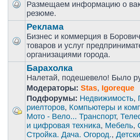
Размещаем информацию о вак
резюме.
Реклама
Бизнес и коммерция в Борови
товаров и услуг предпринимат
организациями города.
Барахолка
Налетай, подешевело! Было руб
Модераторы:
Stas
,
Igoreque
Подфорумы:
Недвижимость
,
риелторов
,
Компьютеры и ком
Мото - Вело... Транспорт
,
Теле
и цифровая техника
,
Мебель
,
Стройка. Дача. Огород.
,
Детски