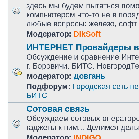
здесь мы будем пытаться помоч
компьютером что-то не в поря
любые вопросы: железо, софт и 
Модератор:
DikSoft
ИНТЕРНЕТ Провайдеры в
Обсуждение и сравнение Инте
г. Боровичи. БИТС, НовгородТ
Модератор:
Довгань
Подфорум:
Городская сеть п
БИТС
Сотовая связь
Обсуждаем сотовых операторов
гаджеты к ним... Делимся дел
Модератор:
INDIGO