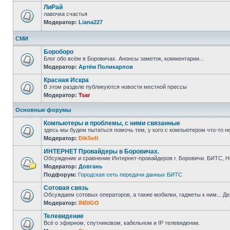
ЛиРай
лавочка счастья
Модератор:
Liana227
СМИ
Бороборо
Блог обо всём в Боровичах. Анонсы заметок, комментарии...
Модератор:
Артём Поликарпов
Красная Искра
В этом разделе публикуются новости местной прессы
Модератор:
Tsar
Основные форумы
Компьютеры и проблемы, с ними связанные
здесь мы будем пытаться помочь тем, у кого с компьютером что-то не 
Модератор:
DikSoft
ИНТЕРНЕТ Провайдеры в Боровичах.
Обсуждение и сравнение Интернет-провайдеров г. Боровичи. БИТС, Н
Модератор:
Довгань
Подфорум:
Городская сеть передачи данных БИТС
Сотовая связь
Обсуждаем сотовых операторов, а также мобилки, гаджеты к ним... 
Модератор:
INDIGO
Телевидение
Всё о эфирном, спутниковом, кабельном и IP телевидении.