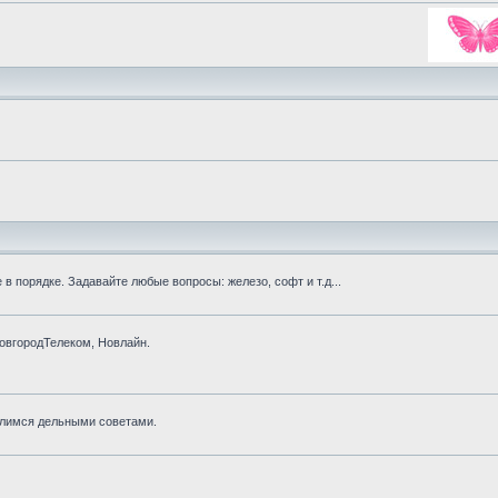
в порядке. Задавайте любые вопросы: железо, софт и т.д...
овгородТелеком, Новлайн.
Делимся дельными советами.