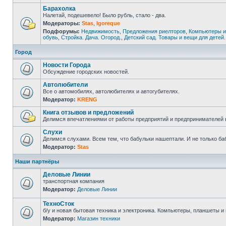
Барахолка
Налетай, подешевело! Было рубль, стало - два.
Модераторы:
Stas
,
Igoreque
Подфорумы:
Недвижимость
,
Предложения риелторов
,
Компьютеры и
обувь
,
Стройка. Дача. Огород.
,
Детский сад. Товары и вещи для детей.
Город
Новости Города
Обсуждение городских новостей.
Автолюбители
Все о автомобилях, автолюбителях и автогубителях.
Модератор:
KRENG
Книга отзывов и предложений
Делимся впечатлениями от работы предприятий и предпринимателей 
Слухи
Делимся слухами. Всем тем, что бабульки нашептали. И не только ба
Модератор:
Stas
Наши партнёры
Деловые Линии
транспортная компания
Модератор:
Деловые Линии
ТехноСток
б/у и новая бытовая техника и электроника. Компьютеры, планшеты и м
Модератор:
Магазин техники