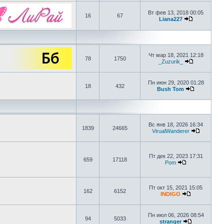
Вт фев 13, 2018 00:05
16
67
Liana227
Чт мар 18, 2021 12:18
78
1750
_Zuzurik_
Пн июн 29, 2020 01:28
18
432
Bush Tom
Вс янв 18, 2026 16:34
1839
24665
VirualWanderer
Пт дек 22, 2023 17:31
659
17118
Pom
Пт окт 15, 2021 15:05
162
6152
INDIGO
Пн июл 06, 2026 08:54
94
5033
stranger