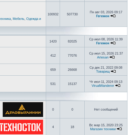
Пн авг 03, 2026 09:17
100932
507730
Гегемон
техника
,
Мебель
,
Одежда и
Ср июл 08, 2026 11:39
1420
82025
Гегемон
Ср июл 15, 2026 21:37
412
77076
Artesan
Ср дек 21, 2022 09:08
659
26668
Товарищ
Чт июл 11, 2024 09:13
531
15137
VirualWanderer
0
0
Нет сообщений
Вс мар 15, 2020 23:25
4
18
Магазин техники