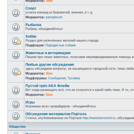
Модератор:
Stas
Спорт
успехи команд из Боровичей, мнения, и т. д.
Модератор:
panopticum
Рыбалка
Рыбаки, объединяйтесь!
Хобби
Раздел для увлечённых жителей нашего города
Подфорум:
Породистые собаки
Животные и ветеринария
Пишем про своих животных, получаем квалифицированную помощь в
Любые другие обсуждения
здесь обсуждаем вопросы, не касающиеся городской сети. темы любы
Модератор:
Stas
Подфорумы:
Сообщения
,
Тусовка
Пустой трёп AKA Флейм
Вот сюда размещать всё, что не относится к какой-либо теме. И то, ч
Модератор:
Stas
Игры
Игроманы всех провайдеров - объединяйтесь.
Обсуждение материалов Портала
Статьи, опубликованные на Портале
http://www.borovichi.ru
, обсуждаем
Общество