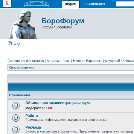
Форум
Объявления
БороФорум
Форум г.Боровичи
Вход
Сообщения без ответов
|
Активные темы
|
Новое в Барахолке
|
Флудорай
|
Клиника
Список форумов
Объявления
Объявления администрации Форума
Модератор:
Tsar
Работа
Размещаем информацию о вакансиях и свои резюме.
Реклама
Бизнес и коммерция в Боровичах. Предложение товаров и услуг пред