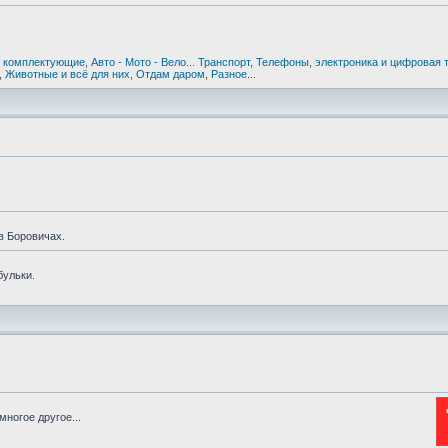
 комплектующие
,
Авто - Мото - Вело... Транспорт
,
Телефоны, электроника и цифровая 
,
Животные и всё для них
,
Отдам даром
,
Разное...
в Боровичах.
бульки.
ногое другое...