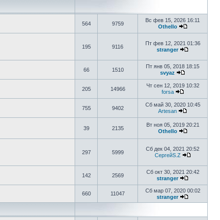
Вс фев 15, 2026 16:11
564
9759
Othello
Пт фев 12, 2021 01:36
195
9116
stranger
Пт янв 05, 2018 18:15
66
1510
svyaz
Чт сен 12, 2019 10:32
205
14966
forsa
Сб май 30, 2020 10:45
755
9402
Artesan
Вт ноя 05, 2019 20:21
39
2135
Othello
Сб дек 04, 2021 20:52
297
5999
СергейS.Z
Сб окт 30, 2021 20:42
142
2569
stranger
Сб мар 07, 2020 00:02
660
11047
stranger