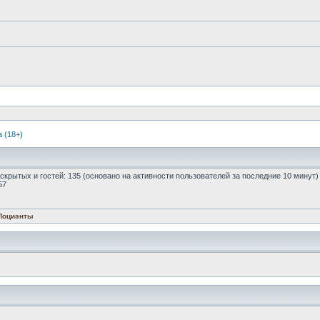
 (18+)
0 скрытых и гостей: 135 (основано на активности пользователей за последние 10 минут)
57
Поциэнты