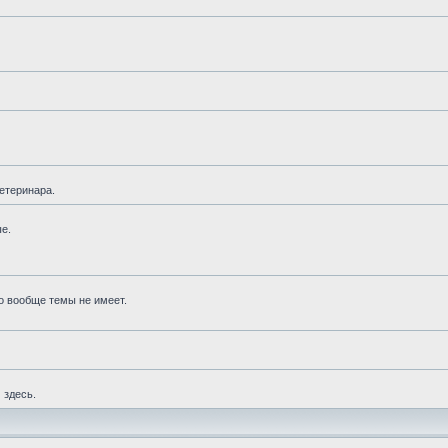
етеринара.
е.
то вообще темы не имеет.
 здесь.