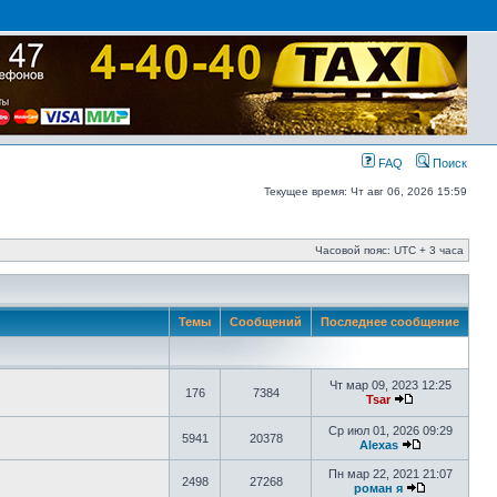
FAQ
Поиск
Текущее время: Чт авг 06, 2026 15:59
Часовой пояс: UTC + 3 часа
Темы
Сообщений
Последнее сообщение
Чт мар 09, 2023 12:25
176
7384
Tsar
Ср июл 01, 2026 09:29
5941
20378
Alexas
Пн мар 22, 2021 21:07
2498
27268
роман я