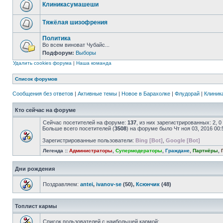
Клиникасумашеши
Тяжёлая шизофрения
Политика
Во всем виноват Чубайс...
Подфорум:
Выборы
Удалить cookies форума
|
Наша команда
Список форумов
Сообщения без ответов
|
Активные темы
|
Новое в Барахолке
|
Флудорай
|
Клиника
Кто сейчас на форуме
Сейчас посетителей на форуме:
137
, из них зарегистрированных: 2, 
Больше всего посетителей (
3508
) на форуме было Чт ноя 03, 2016 00:
Зарегистрированные пользователи:
Bing [Bot]
,
Google [Bot]
Легенда ::
Администраторы
,
Супермодераторы
,
Граждане
,
Партнёры
,
Дни рождения
Поздравляем:
antei
,
ivanov-se
(50),
Ксюнчик
(48)
Топлист кармы
Список пользователей с наибольшей кармой: