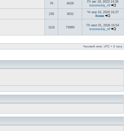
Пт авг 18, 2023 14:36
76
6028
kosoreckiy_rtf
Чт апр 16, 2020 15:27
235
3631
бомж
Пт июл 31, 2026 15:54
1116
73980
kosoreckiy_rtf
Часовой пояс: UTC + 3 часа