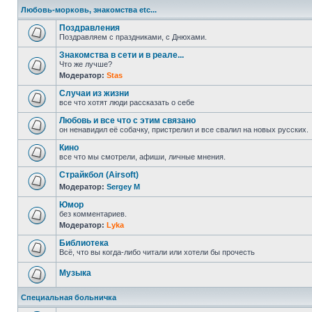
Любовь-морковь, знакомства etc...
Поздравления
Поздравляем с праздниками, с Днюхами.
Знакомства в сети и в реале...
Что же лучше?
Модератор:
Stas
Случаи из жизни
все что хотят люди рассказать о себе
Любовь и все что с этим связано
он ненавидил её собачку, пристрелил и все свалил на новых русских.
Кино
все что мы смотрели, афиши, личные мнения.
Страйкбол (Airsoft)
Модератор:
Sergey M
Юмор
без комментариев.
Модератор:
Lyka
Библиотека
Всё, что вы когда-либо читали или хотели бы прочесть
Музыка
Специальная больничка