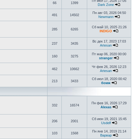
Пт июл 17, 2026 17:05
66
1399
Dark Zone
Пн авг 03, 2026 04:50
491
14502
Newmann
Сб май 10, 2025 21:26
285
6265
INDIGO
Вс дек 17, 2023 17:03
237
3435
Artesan
Пт мар 06, 2020 00:00
160
3275
stranger
Чт фев 26, 2026 12:23
462
10662
Artesan
Сб июл 18, 2020 00:42
213
3433
бомж
Пн фев 16, 2026 17:29
332
16574
Alexas
Сб июн 19, 2021 15:45
206
2001
Usdelf
Пн янв 14, 2019 21:14
103
1568
Варвар