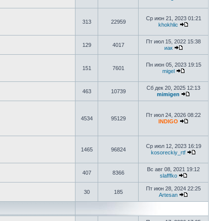
Ср июн 21, 2023 01:21
313
22959
khokhlic
Пт июл 15, 2022 15:38
129
4017
иак
Пн июн 05, 2023 19:15
151
7601
migel
Сб дек 20, 2025 12:13
463
10739
mimigen
Пт июл 24, 2026 08:22
4534
95129
INDIGO
Ср июл 12, 2023 16:19
1465
96824
kosoreckiy_rtf
Вс авг 08, 2021 19:12
407
8366
slafffko
Пт июн 28, 2024 22:25
30
185
Artesan