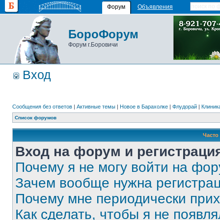
Форум
Объявления
БороФорум
Форум г.Боровичи
Вход
Сообщения без ответов
|
Активные темы
|
Новое в Барахолке
|
Флудорай
|
Клиника
Список форумов
Часто
Вход на форум и регистраци
Почему я не могу войти на фо
Зачем вообще нужна регистра
Почему мне периодически прих
Как сделать, чтобы я не появля