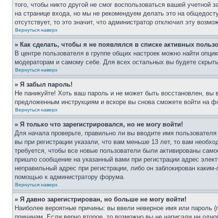
того, чтобы никто другой не смог воспользоваться вашей учетной 
на странице входа, но мы не рекомендуем делать это на общедост
отсутствует, то это значит, что администратор отключил эту возмо
Вернуться наверх
» Как сделать, чтобы я не появлялся в списке активных польз
В центре пользователя в группе общих настроек можно найти опци
модераторам и самому себе. Для всех остальных вы будете скрыт
Вернуться наверх
» Я забыл пароль!
Не паникуйте! Хоть ваш пароль и не может быть восстановлен, вы 
предложенным инструкциям и вскоре вы снова сможете войти на ф
Вернуться наверх
» Я только что зарегистрировался, но не могу войти!
Для начала проверьте, правильно ли вы вводите имя пользователя
вы при регистрации указали, что вам меньше 13 лет, то вам необх
требуется, чтобы все новые пользователи были активированы самос
пришло сообщение на указанный вами при регистрации адрес элект
неправильный адрес при регистрации, либо он заблокирован каким-
помощью к администратору форума.
Вернуться наверх
» Я давно зарегистрирован, но больше не могу войти!
Наиболее вероятные причины: вы ввели неверное имя или пароль (
причинам. Если верно второе, то возможно вы не написали ни одн