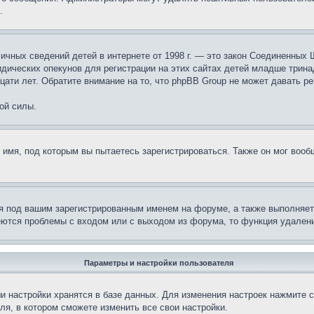
.
те личных сведений детей в интернете от 1998 г. — это закон Соединенн
дических опекунов для регистрации на этих сайтах детей младше тринад
ати лет. Обратите внимание на то, что phpBB Group не может давать р
ой силы.
 имя, под которым вы пытаетесь зарегистрироваться. Также он мог воо
я под вашим зарегистрированным именем на форуме, а также выполняет 
еются проблемы с входом или с выходом из форума, то функция удалени
Параметры и настройки пользователя
и настройки хранятся в базе данных. Для изменения настроек нажмите 
ля, в котором сможете изменить все свои настройки.