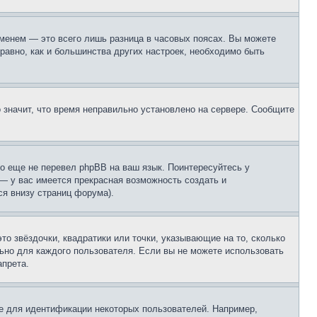
еменем — это всего лишь разница в часовых поясах. Вы можете
 равно, как и большинства других настроек, необходимо быть
о значит, что время неправильно установлено на сервере. Сообщите
то еще не перевел phpBB на ваш язык. Поинтересуйтесь у
 — у вас имеется прекрасная возможность создать и
я внизу страниц форума).
то звёздочки, квадратики или точки, указывающие на то, сколько
льно для каждого пользователя. Если вы не можете использовать
апрета.
е для идентификации некоторых пользователей. Например,