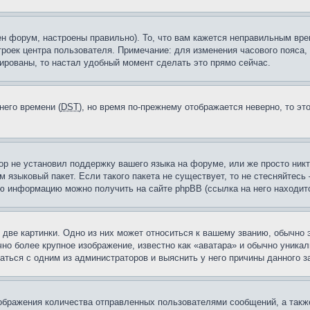
н форум, настроены правильно). То, что вам кажется неправильным вр
троек центра пользователя. Примечание: для изменения часового пояса,
ированы, то настал удобный момент сделать это прямо сейчас.
него времени (
DST
), но время по-прежнему отображается неверно, то эт
ор не установил поддержку вашего языка на форуме, или же просто ник
м языковый пакет. Если такого пакета не существует, то не стесняйтесь
ю информацию можно получить на сайте phpBB (ссылка на него находитс
две картинки. Одно из них может относиться к вашему званию, обычно э
но более крупное изображение, известно как «аватара» и обычно уника
аться с одним из администраторов и выяснить у него причины данного з
бражения количества отправленных пользователями сообщений, а такж