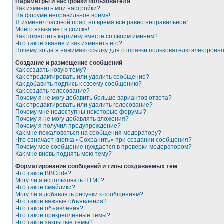
Параметры и настройки пользователя
Как изменить мои настройки?
На форуме неправильное время!
Я изменил часовой пояс, но время все равно неправильное!
Моего языка нет в списке!
Как поместить картинку вместе со своим именем?
Что такое звание и как изменить его?
Почему, когда я нажимаю ссылку для отправки пользователю электронн
Создание и размещение сообщений
Как создать новую тему?
Как отредактировать или удалить сообщение?
Как добавить подпись к своему сообщению?
Как создать голосование?
Почему я не могу добавить больше вариантов ответа?
Как отредактировать или удалить голосование?
Почему мне недоступны некоторые форумы?
Почему я не могу добавлять вложения?
Почему я получил предупреждение?
Как мне пожаловаться на сообщения модератору?
Что означает кнопка «Сохранить» при создании сообщения?
Почему мое сообщение нуждается в проверки модератором?
Как мне вновь поднять мою тему?
Форматирование сообщений и типы создаваемых тем
Что такое BBCode?
Могу ли я использовать HTML?
Что такое смайлики?
Могу ли я добавлять рисунки к сообщениям?
Что такое важные объявления?
Что такое объявления?
Что такое прикрепленные темы?
Что такое закрытые темы?