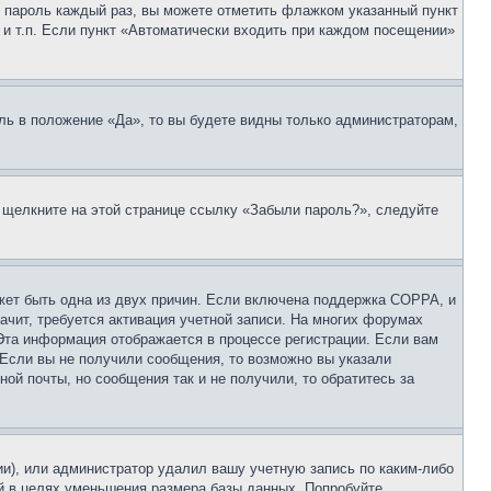
 и пароль каждый раз, вы можете отметить флажком указанный пункт
 и т.п. Если пункт «Автоматически входить при каждом посещении»
ль в положение «Да», то вы будете видны только администраторам,
, щелкните на этой странице ссылку «Забыли пароль?», следуйте
ожет быть одна из двух причин. Если включена поддержка COPPA, и
ачит, требуется активация учетной записи. На многих форумах
 Эта информация отображается в процессе регистрации. Если вам
 Если вы не получили сообщения, то возможно вы указали
ой почты, но сообщения так и не получили, то обратитесь за
ии), или администратор удалил вашу учетную запись по каким-либо
й в целях уменьшения размера базы данных. Попробуйте