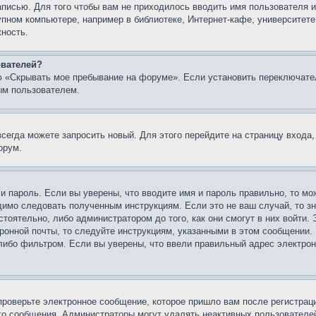
записью. Для того чтобы вам не приходилось вводить имя пользователя
упном компьютере, например в библиотеке, Интернет-кафе, университете
жность.
ователей?
ю «Скрывать мое пребывание на форуме». Если установить переключате
ым пользователем.
всегда можете запросить новый. Для этого перейдите на страницу входа
орум.
 и пароль. Если вы уверены, что вводите имя и пароль правильно, то м
одимо следовать полученным инструкциям. Если это не ваш случай, то зн
тоятельно, либо администратором до того, как они смогут в них войти.
ронной почты, то следуйте инструкциям, указанными в этом сообщении.
либо фильтром. Если вы уверены, что ввели правильный адрес электронн
проверьте электронное сообщение, которое пришло вам после регистрац
ого сообщения. Администраторы могут удалять неактивных пользователе