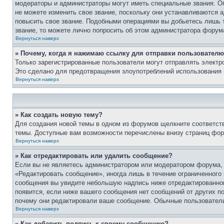
модераторы и администраторы могут иметь специальные звания. О
не можете изменить свое звание, поскольку они устанавливаются 
повысить свое звание. Подобными операциями вы добьетесь лишь т
звание, то можете лично попросить об этом администратора форум
Вернуться наверх
» Почему, когда я нажимаю ссылку для отправки пользователю
Только зарегистрированные пользователи могут отправлять элект
Это сделано для предотвращения злоупотреблений использования 
Вернуться наверх
» Как создать новую тему?
Для создания новой темы в одном из форумов щелкните соответст
темы. Доступные вам возможности перечислены внизу страниц фор
Вернуться наверх
» Как отредактировать или удалить сообщение?
Если вы не являетесь администратором или модератором форума, 
«Редактировать сообщение», иногда лишь в течение ограниченного
сообщения вы увидите небольшую надпись ниже отредактированного
появится, если ниже вашего сообщения нет сообщений от других п
почему они редактировали ваше сообщение. Обычные пользователи 
Вернуться наверх
» Как добавить подпись к своему сообщению?