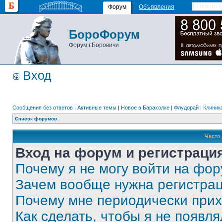
Форум
Объявления
БороФорум
Форум г.Боровичи
Вход
Сообщения без ответов
|
Активные темы
|
Новое в Барахолке
|
Флудорай
|
Клиника
Список форумов
Часто
Вход на форум и регистраци
Почему я не могу войти на фо
Зачем вообще нужна регистра
Почему мне периодически прих
Как сделать, чтобы я не появля