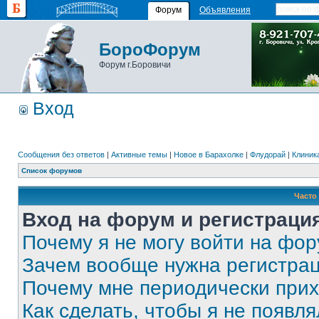
Форум
Объявления
БороФорум
Форум г.Боровичи
Вход
Сообщения без ответов
|
Активные темы
|
Новое в Барахолке
|
Флудорай
|
Клиника
Список форумов
Часто
Вход на форум и регистраци
Почему я не могу войти на фо
Зачем вообще нужна регистра
Почему мне периодически прих
Как сделать, чтобы я не появля