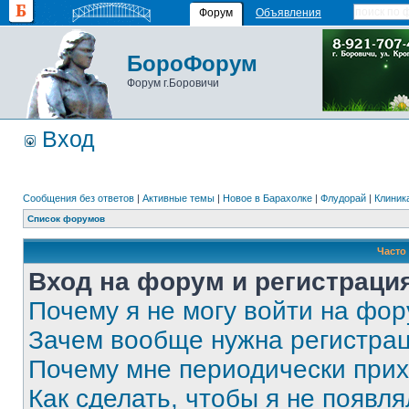
Форум
Объявления
БороФорум
Форум г.Боровичи
Вход
Сообщения без ответов
|
Активные темы
|
Новое в Барахолке
|
Флудорай
|
Клиника
Список форумов
Часто
Вход на форум и регистраци
Почему я не могу войти на фо
Зачем вообще нужна регистра
Почему мне периодически прих
Как сделать, чтобы я не появля