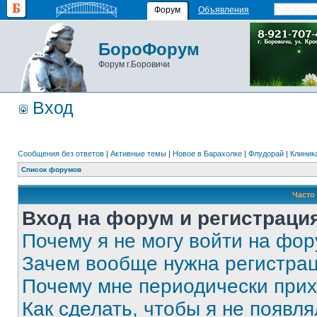
Форум
Объявления
БороФорум
Форум г.Боровичи
Вход
Сообщения без ответов
|
Активные темы
|
Новое в Барахолке
|
Флудорай
|
Клиника
Список форумов
Часто
Вход на форум и регистраци
Почему я не могу войти на фо
Зачем вообще нужна регистра
Почему мне периодически прих
Как сделать, чтобы я не появля