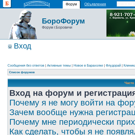
Форум
Объявления
БороФорум
Форум г.Боровичи
Вход
Сообщения без ответов
|
Активные темы
|
Новое в Барахолке
|
Флудорай
|
Клиника
Список форумов
Часто
Вход на форум и регистраци
Почему я не могу войти на фо
Зачем вообще нужна регистра
Почему мне периодически прих
Как сделать, чтобы я не появля