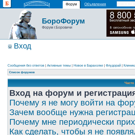
Форум
Объявления
БороФорум
Форум г.Боровичи
Вход
Сообщения без ответов
|
Активные темы
|
Новое в Барахолке
|
Флудорай
|
Клиника
Список форумов
Часто
Вход на форум и регистраци
Почему я не могу войти на фо
Зачем вообще нужна регистра
Почему мне периодически прих
Как сделать, чтобы я не появля