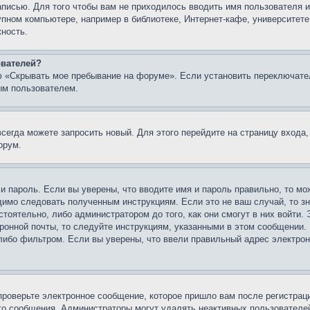
записью. Для того чтобы вам не приходилось вводить имя пользователя
упном компьютере, например в библиотеке, Интернет-кафе, университете
жность.
ователей?
ю «Скрывать мое пребывание на форуме». Если установить переключате
ым пользователем.
всегда можете запросить новый. Для этого перейдите на страницу входа
орум.
 и пароль. Если вы уверены, что вводите имя и пароль правильно, то м
одимо следовать полученным инструкциям. Если это не ваш случай, то зн
тоятельно, либо администратором до того, как они смогут в них войти.
ронной почты, то следуйте инструкциям, указанными в этом сообщении.
либо фильтром. Если вы уверены, что ввели правильный адрес электронн
проверьте электронное сообщение, которое пришло вам после регистрац
ого сообщения. Администраторы могут удалять неактивных пользователе