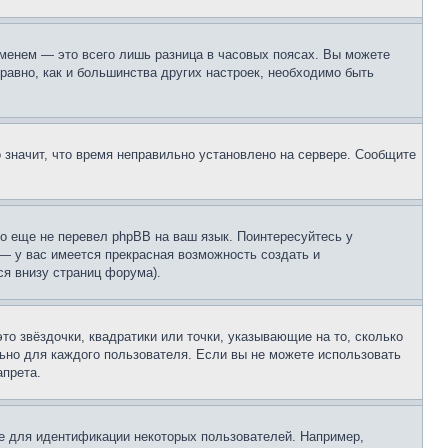
еменем — это всего лишь разница в часовых поясах. Вы можете
 равно, как и большинства других настроек, необходимо быть
о значит, что время неправильно установлено на сервере. Сообщите
то еще не перевел phpBB на ваш язык. Поинтересуйтесь у
 — у вас имеется прекрасная возможность создать и
я внизу страниц форума).
то звёздочки, квадратики или точки, указывающие на то, сколько
льно для каждого пользователя. Если вы не можете использовать
апрета.
е для идентификации некоторых пользователей. Например,