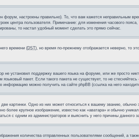
н форум, настроены правильно). То, что вам кажется неправильным вр
троек центра пользователя. Примечание: для изменения часового пояса,
ированы, то настал удобный момент сделать это прямо сейчас.
него времени (
DST
), но время по-прежнему отображается неверно, то эт
ор не установил поддержку вашего языка на форуме, или же просто ник
м языковый пакет. Если такого пакета не существует, то не стесняйтесь
ю информацию можно получить на сайте phpBB (ссылка на него находитс
две картинки. Одно из них может относиться к вашему званию, обычно э
но более крупное изображение, известно как «аватара» и обычно уника
аться с одним из администраторов и выяснить у него причины данного з
бражения количества отправленных пользователями сообщений, а такж