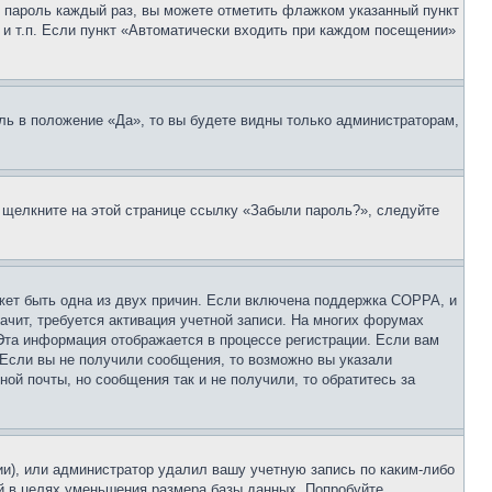
 и пароль каждый раз, вы можете отметить флажком указанный пункт
 и т.п. Если пункт «Автоматически входить при каждом посещении»
ль в положение «Да», то вы будете видны только администраторам,
, щелкните на этой странице ссылку «Забыли пароль?», следуйте
ожет быть одна из двух причин. Если включена поддержка COPPA, и
ачит, требуется активация учетной записи. На многих форумах
 Эта информация отображается в процессе регистрации. Если вам
 Если вы не получили сообщения, то возможно вы указали
ой почты, но сообщения так и не получили, то обратитесь за
ии), или администратор удалил вашу учетную запись по каким-либо
й в целях уменьшения размера базы данных. Попробуйте