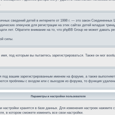
.
те личных сведений детей в интернете от 1998 г. — это закон Соединенн
дических опекунов для регистрации на этих сайтах детей младше тринад
ати лет. Обратите внимание на то, что phpBB Group не может давать р
ой силы.
 имя, под которым вы пытаетесь зарегистрироваться. Также он мог воо
я под вашим зарегистрированным именем на форуме, а также выполняет 
еются проблемы с входом или с выходом из форума, то функция удалени
Параметры и настройки пользователя
и настройки хранятся в базе данных. Для изменения настроек нажмите 
ля, в котором сможете изменить все свои настройки.