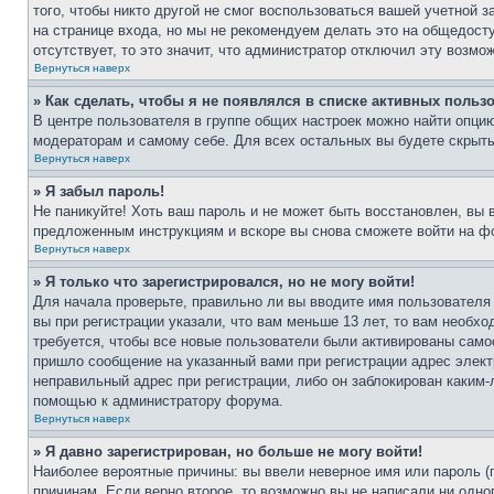
того, чтобы никто другой не смог воспользоваться вашей учетной 
на странице входа, но мы не рекомендуем делать это на общедост
отсутствует, то это значит, что администратор отключил эту возмо
Вернуться наверх
» Как сделать, чтобы я не появлялся в списке активных польз
В центре пользователя в группе общих настроек можно найти опци
модераторам и самому себе. Для всех остальных вы будете скрыт
Вернуться наверх
» Я забыл пароль!
Не паникуйте! Хоть ваш пароль и не может быть восстановлен, вы 
предложенным инструкциям и вскоре вы снова сможете войти на ф
Вернуться наверх
» Я только что зарегистрировался, но не могу войти!
Для начала проверьте, правильно ли вы вводите имя пользователя
вы при регистрации указали, что вам меньше 13 лет, то вам необх
требуется, чтобы все новые пользователи были активированы самос
пришло сообщение на указанный вами при регистрации адрес элект
неправильный адрес при регистрации, либо он заблокирован каким-
помощью к администратору форума.
Вернуться наверх
» Я давно зарегистрирован, но больше не могу войти!
Наиболее вероятные причины: вы ввели неверное имя или пароль (
причинам. Если верно второе, то возможно вы не написали ни одн