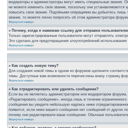
модераторы и администраторы могут иметь специальные звания. О
не можете изменить свое звание, поскольку они устанавливаются 
повысить свое звание. Подобными операциями вы добьетесь лишь т
звание, то можете лично попросить об этом администратора форум
Вернуться наверх
» Почему, когда я нажимаю ссылку для отправки пользователю
Только зарегистрированные пользователи могут отправлять элект
Это сделано для предотвращения злоупотреблений использования 
Вернуться наверх
» Как создать новую тему?
Для создания новой темы в одном из форумов щелкните соответст
темы. Доступные вам возможности перечислены внизу страниц фор
Вернуться наверх
» Как отредактировать или удалить сообщение?
Если вы не являетесь администратором или модератором форума, 
«Редактировать сообщение», иногда лишь в течение ограниченного
сообщения вы увидите небольшую надпись ниже отредактированного
появится, если ниже вашего сообщения нет сообщений от других п
почему они редактировали ваше сообщение. Обычные пользователи 
Вернуться наверх
» Как добавить подпись к своему сообщению?