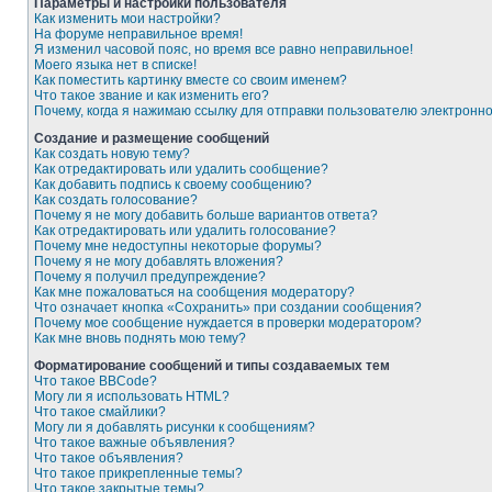
Параметры и настройки пользователя
Как изменить мои настройки?
На форуме неправильное время!
Я изменил часовой пояс, но время все равно неправильное!
Моего языка нет в списке!
Как поместить картинку вместе со своим именем?
Что такое звание и как изменить его?
Почему, когда я нажимаю ссылку для отправки пользователю электронн
Создание и размещение сообщений
Как создать новую тему?
Как отредактировать или удалить сообщение?
Как добавить подпись к своему сообщению?
Как создать голосование?
Почему я не могу добавить больше вариантов ответа?
Как отредактировать или удалить голосование?
Почему мне недоступны некоторые форумы?
Почему я не могу добавлять вложения?
Почему я получил предупреждение?
Как мне пожаловаться на сообщения модератору?
Что означает кнопка «Сохранить» при создании сообщения?
Почему мое сообщение нуждается в проверки модератором?
Как мне вновь поднять мою тему?
Форматирование сообщений и типы создаваемых тем
Что такое BBCode?
Могу ли я использовать HTML?
Что такое смайлики?
Могу ли я добавлять рисунки к сообщениям?
Что такое важные объявления?
Что такое объявления?
Что такое прикрепленные темы?
Что такое закрытые темы?