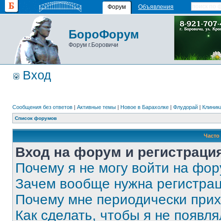
Форум
Объявления
БороФорум
Форум г.Боровичи
Вход
Сообщения без ответов
|
Активные темы
|
Новое в Барахолке
|
Флудорай
|
Клиника
Список форумов
Часто
Вход на форум и регистраци
Почему я не могу войти на фо
Зачем вообще нужна регистра
Почему мне периодически прих
Как сделать, чтобы я не появля