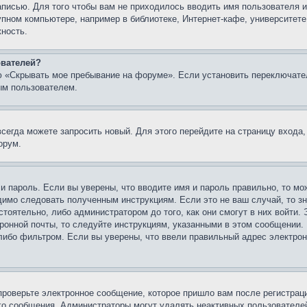
записью. Для того чтобы вам не приходилось вводить имя пользователя
упном компьютере, например в библиотеке, Интернет-кафе, университете
жность.
ователей?
ю «Скрывать мое пребывание на форуме». Если установить переключате
ым пользователем.
всегда можете запросить новый. Для этого перейдите на страницу входа
орум.
 и пароль. Если вы уверены, что вводите имя и пароль правильно, то м
одимо следовать полученным инструкциям. Если это не ваш случай, то зн
тоятельно, либо администратором до того, как они смогут в них войти.
ронной почты, то следуйте инструкциям, указанными в этом сообщении.
либо фильтром. Если вы уверены, что ввели правильный адрес электронн
проверьте электронное сообщение, которое пришло вам после регистрац
ого сообщения. Администраторы могут удалять неактивных пользователе