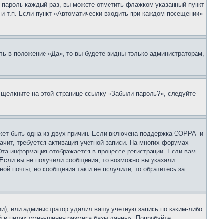
 и пароль каждый раз, вы можете отметить флажком указанный пункт
 и т.п. Если пункт «Автоматически входить при каждом посещении»
ль в положение «Да», то вы будете видны только администраторам,
, щелкните на этой странице ссылку «Забыли пароль?», следуйте
ожет быть одна из двух причин. Если включена поддержка COPPA, и
ачит, требуется активация учетной записи. На многих форумах
 Эта информация отображается в процессе регистрации. Если вам
 Если вы не получили сообщения, то возможно вы указали
ой почты, но сообщения так и не получили, то обратитесь за
ии), или администратор удалил вашу учетную запись по каким-либо
й в целях уменьшения размера базы данных. Попробуйте