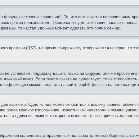
н форум, настроены правильно). То, что вам кажется неправильным вр
троек центра пользователя. Примечание: для изменения часового пояса,
ированы, то настал удобный момент сделать это прямо сейчас.
него времени (
DST
), но время по-прежнему отображается неверно, то эт
ор не установил поддержку вашего языка на форуме, или же просто ник
м языковый пакет. Если такого пакета не существует, то не стесняйтесь
ю информацию можно получить на сайте phpBB (ссылка на него находитс
две картинки. Одно из них может относиться к вашему званию, обычно э
но более крупное изображение, известно как «аватара» и обычно уника
аться с одним из администраторов и выяснить у него причины данного з
бражения количества отправленных пользователями сообщений, а такж