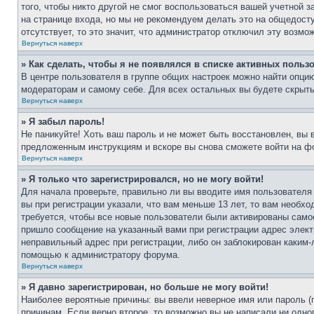
того, чтобы никто другой не смог воспользоваться вашей учетной 
на странице входа, но мы не рекомендуем делать это на общедост
отсутствует, то это значит, что администратор отключил эту возмо
Вернуться наверх
» Как сделать, чтобы я не появлялся в списке активных польз
В центре пользователя в группе общих настроек можно найти опци
модераторам и самому себе. Для всех остальных вы будете скрыт
Вернуться наверх
» Я забыл пароль!
Не паникуйте! Хоть ваш пароль и не может быть восстановлен, вы 
предложенным инструкциям и вскоре вы снова сможете войти на ф
Вернуться наверх
» Я только что зарегистрировался, но не могу войти!
Для начала проверьте, правильно ли вы вводите имя пользователя
вы при регистрации указали, что вам меньше 13 лет, то вам необх
требуется, чтобы все новые пользователи были активированы самос
пришло сообщение на указанный вами при регистрации адрес элект
неправильный адрес при регистрации, либо он заблокирован каким-
помощью к администратору форума.
Вернуться наверх
» Я давно зарегистрирован, но больше не могу войти!
Наиболее вероятные причины: вы ввели неверное имя или пароль (
причинам. Если верно второе, то возможно вы не написали ни одн