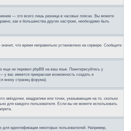
еменем — это всего лишь разница в часовых поясах. Вы можете
 равно, как и большинства других настроек, необходимо быть
о значит, что время неправильно установлено на сервере. Сообщите
то еще не перевел phpBB на ваш язык. Поинтересуйтесь у
 — у вас имеется прекрасная возможность создать и
я внизу страниц форума).
то звёздочки, квадратики или точки, указывающие на то, сколько
льно для каждого пользователя. Если вы не можете использовать
апрета.
е для идентификации некоторых пользователей. Например,