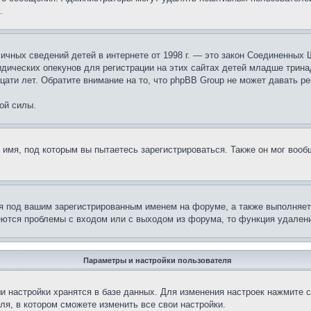
.
те личных сведений детей в интернете от 1998 г. — это закон Соединенн
дических опекунов для регистрации на этих сайтах детей младше тринад
ати лет. Обратите внимание на то, что phpBB Group не может давать р
ой силы.
 имя, под которым вы пытаетесь зарегистрироваться. Также он мог воо
я под вашим зарегистрированным именем на форуме, а также выполняет 
еются проблемы с входом или с выходом из форума, то функция удалени
Параметры и настройки пользователя
и настройки хранятся в базе данных. Для изменения настроек нажмите 
ля, в котором сможете изменить все свои настройки.