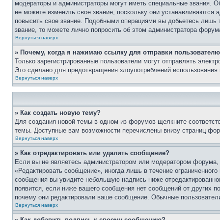
модераторы и администраторы могут иметь специальные звания. О
не можете изменить свое звание, поскольку они устанавливаются 
повысить свое звание. Подобными операциями вы добьетесь лишь т
звание, то можете лично попросить об этом администратора форум
Вернуться наверх
» Почему, когда я нажимаю ссылку для отправки пользователю
Только зарегистрированные пользователи могут отправлять элект
Это сделано для предотвращения злоупотреблений использования 
Вернуться наверх
» Как создать новую тему?
Для создания новой темы в одном из форумов щелкните соответст
темы. Доступные вам возможности перечислены внизу страниц фор
Вернуться наверх
» Как отредактировать или удалить сообщение?
Если вы не являетесь администратором или модератором форума, 
«Редактировать сообщение», иногда лишь в течение ограниченного
сообщения вы увидите небольшую надпись ниже отредактированного
появится, если ниже вашего сообщения нет сообщений от других п
почему они редактировали ваше сообщение. Обычные пользователи 
Вернуться наверх
» Как добавить подпись к своему сообщению?