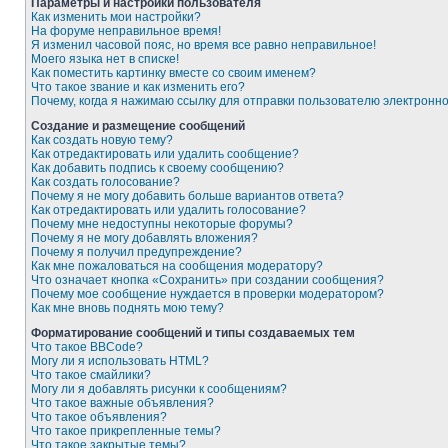
Параметры и настройки пользователя
Как изменить мои настройки?
На форуме неправильное время!
Я изменил часовой пояс, но время все равно неправильное!
Моего языка нет в списке!
Как поместить картинку вместе со своим именем?
Что такое звание и как изменить его?
Почему, когда я нажимаю ссылку для отправки пользователю электронн
Создание и размещение сообщений
Как создать новую тему?
Как отредактировать или удалить сообщение?
Как добавить подпись к своему сообщению?
Как создать голосование?
Почему я не могу добавить больше вариантов ответа?
Как отредактировать или удалить голосование?
Почему мне недоступны некоторые форумы?
Почему я не могу добавлять вложения?
Почему я получил предупреждение?
Как мне пожаловаться на сообщения модератору?
Что означает кнопка «Сохранить» при создании сообщения?
Почему мое сообщение нуждается в проверки модератором?
Как мне вновь поднять мою тему?
Форматирование сообщений и типы создаваемых тем
Что такое BBCode?
Могу ли я использовать HTML?
Что такое смайлики?
Могу ли я добавлять рисунки к сообщениям?
Что такое важные объявления?
Что такое объявления?
Что такое прикрепленные темы?
Что такое закрытые темы?