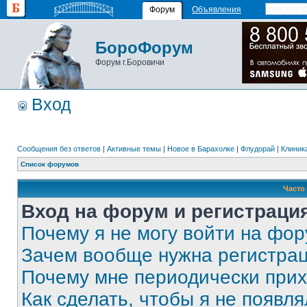
Форум
Объявления
БороФорум
Форум г.Боровичи
Вход
Сообщения без ответов
|
Активные темы
|
Новое в Барахолке
|
Флудорай
|
Клиника
Список форумов
Часто
Вход на форум и регистраци
Почему я не могу войти на фо
Зачем вообще нужна регистра
Почему мне периодически прих
Как сделать, чтобы я не появля