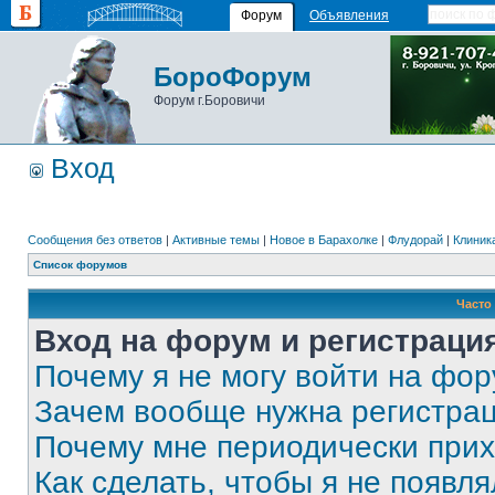
Форум
Объявления
БороФорум
Форум г.Боровичи
Вход
Сообщения без ответов
|
Активные темы
|
Новое в Барахолке
|
Флудорай
|
Клиника
Список форумов
Часто
Вход на форум и регистраци
Почему я не могу войти на фо
Зачем вообще нужна регистра
Почему мне периодически прих
Как сделать, чтобы я не появля