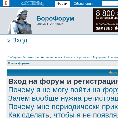
Форум
Объявления
БороФорум
Форум г.Боровичи
Вход
Сообщения без ответов
|
Активные темы
|
Новое в Барахолке
|
Флудорай
|
Клиника
Список форумов
Часто
Вход на форум и регистраци
Почему я не могу войти на фо
Зачем вообще нужна регистра
Почему мне периодически прих
Как сделать, чтобы я не появля