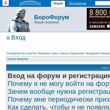
Форум
Объявления
БороФорум
Форум г.Боровичи
Вход
Сообщения без ответов
|
Активные темы
|
Новое в Барахолке
|
Флудорай
|
Клиника
Список форумов
Часто
Вход на форум и регистраци
Почему я не могу войти на фо
Зачем вообще нужна регистра
Почему мне периодически прих
Как сделать, чтобы я не появля