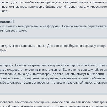
записью. Для того чтобы вам не приходилось вводить имя пользователя
упном компьютере, например в библиотеке, Интернет-кафе, университете
жность.
ователей?
ю «Скрывать мое пребывание на форуме». Если установить переключате
ым пользователем.
всегда можете запросить новый. Для этого перейдите на страницу входа
орум.
 и пароль. Если вы уверены, что вводите имя и пароль правильно, то м
одимо следовать полученным инструкциям. Если это не ваш случай, то зн
тоятельно, либо администратором до того, как они смогут в них войти.
ронной почты, то следуйте инструкциям, указанными в этом сообщении.
либо фильтром. Если вы уверены, что ввели правильный адрес электронн
проверьте электронное сообщение, которое пришло вам после регистрац
ого сообщения. Администраторы могут удалять неактивных пользователе