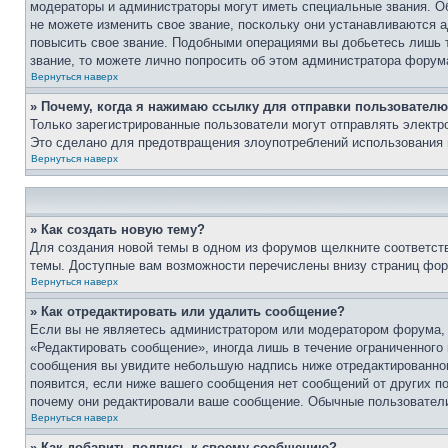
модераторы и администраторы могут иметь специальные звания. О
не можете изменить свое звание, поскольку они устанавливаются 
повысить свое звание. Подобными операциями вы добьетесь лишь т
звание, то можете лично попросить об этом администратора форум
Вернуться наверх
» Почему, когда я нажимаю ссылку для отправки пользователю
Только зарегистрированные пользователи могут отправлять элект
Это сделано для предотвращения злоупотреблений использования 
Вернуться наверх
» Как создать новую тему?
Для создания новой темы в одном из форумов щелкните соответст
темы. Доступные вам возможности перечислены внизу страниц фор
Вернуться наверх
» Как отредактировать или удалить сообщение?
Если вы не являетесь администратором или модератором форума, 
«Редактировать сообщение», иногда лишь в течение ограниченного
сообщения вы увидите небольшую надпись ниже отредактированного
появится, если ниже вашего сообщения нет сообщений от других п
почему они редактировали ваше сообщение. Обычные пользователи 
Вернуться наверх
» Как добавить подпись к своему сообщению?