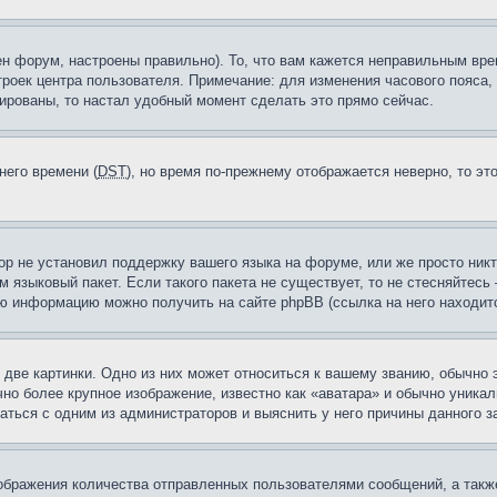
н форум, настроены правильно). То, что вам кажется неправильным вр
троек центра пользователя. Примечание: для изменения часового пояса,
ированы, то настал удобный момент сделать это прямо сейчас.
него времени (
DST
), но время по-прежнему отображается неверно, то эт
ор не установил поддержку вашего языка на форуме, или же просто ник
м языковый пакет. Если такого пакета не существует, то не стесняйтесь
ю информацию можно получить на сайте phpBB (ссылка на него находитс
две картинки. Одно из них может относиться к вашему званию, обычно э
но более крупное изображение, известно как «аватара» и обычно уника
аться с одним из администраторов и выяснить у него причины данного з
бражения количества отправленных пользователями сообщений, а такж