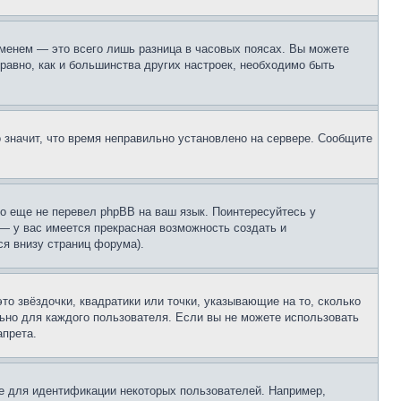
еменем — это всего лишь разница в часовых поясах. Вы можете
 равно, как и большинства других настроек, необходимо быть
о значит, что время неправильно установлено на сервере. Сообщите
то еще не перевел phpBB на ваш язык. Поинтересуйтесь у
 — у вас имеется прекрасная возможность создать и
я внизу страниц форума).
то звёздочки, квадратики или точки, указывающие на то, сколько
льно для каждого пользователя. Если вы не можете использовать
апрета.
е для идентификации некоторых пользователей. Например,