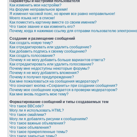
Параметры и настройки пользователя
Как изменить мои настройки?
На форуме неправильное время!
Я изменил часовой пояс, но время все равно неправильное!
Моего языка нет в списке!
Как поместить картинку вместе со своим именем?
Что такое звание и как изменить его?
Почему, когда я нажимаю ссылку для отправки пользователю электронн
Создание и размещение сообщений
Как создать новую тему?
Как отредактировать или удалить сообщение?
Как добавить подпись к своему сообщению?
Как создать голосование?
Почему я не могу добавить больше вариантов ответа?
Как отредактировать или удалить голосование?
Почему мне недоступны некоторые форумы?
Почему я не могу добавлять вложения?
Почему я получил предупреждение?
Как мне пожаловаться на сообщения модератору?
Что означает кнопка «Сохранить» при создании сообщения?
Почему мое сообщение нуждается в проверки модератором?
Как мне вновь поднять мою тему?
Форматирование сообщений и типы создаваемых тем
Что такое BBCode?
Могу ли я использовать HTML?
Что такое смайлики?
Могу ли я добавлять рисунки к сообщениям?
Что такое важные объявления?
Что такое объявления?
Что такое прикрепленные темы?
Что такое закрытые темы?