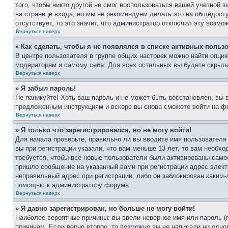
того, чтобы никто другой не смог воспользоваться вашей учетной 
на странице входа, но мы не рекомендуем делать это на общедост
отсутствует, то это значит, что администратор отключил эту возмо
Вернуться наверх
» Как сделать, чтобы я не появлялся в списке активных польз
В центре пользователя в группе общих настроек можно найти опци
модераторам и самому себе. Для всех остальных вы будете скрыт
Вернуться наверх
» Я забыл пароль!
Не паникуйте! Хоть ваш пароль и не может быть восстановлен, вы 
предложенным инструкциям и вскоре вы снова сможете войти на ф
Вернуться наверх
» Я только что зарегистрировался, но не могу войти!
Для начала проверьте, правильно ли вы вводите имя пользователя
вы при регистрации указали, что вам меньше 13 лет, то вам необх
требуется, чтобы все новые пользователи были активированы самос
пришло сообщение на указанный вами при регистрации адрес элект
неправильный адрес при регистрации, либо он заблокирован каким-
помощью к администратору форума.
Вернуться наверх
» Я давно зарегистрирован, но больше не могу войти!
Наиболее вероятные причины: вы ввели неверное имя или пароль (
причинам. Если верно второе, то возможно вы не написали ни одн