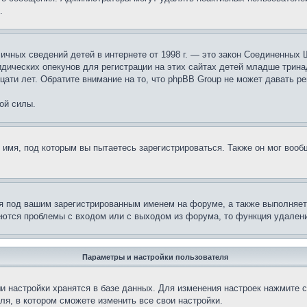
.
те личных сведений детей в интернете от 1998 г. — это закон Соединенн
дических опекунов для регистрации на этих сайтах детей младше тринад
ати лет. Обратите внимание на то, что phpBB Group не может давать р
ой силы.
 имя, под которым вы пытаетесь зарегистрироваться. Также он мог воо
я под вашим зарегистрированным именем на форуме, а также выполняет 
еются проблемы с входом или с выходом из форума, то функция удалени
Параметры и настройки пользователя
и настройки хранятся в базе данных. Для изменения настроек нажмите 
ля, в котором сможете изменить все свои настройки.