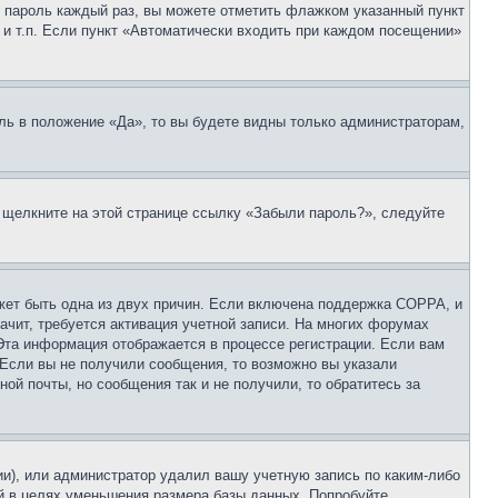
 и пароль каждый раз, вы можете отметить флажком указанный пункт
 и т.п. Если пункт «Автоматически входить при каждом посещении»
ль в положение «Да», то вы будете видны только администраторам,
, щелкните на этой странице ссылку «Забыли пароль?», следуйте
ожет быть одна из двух причин. Если включена поддержка COPPA, и
ачит, требуется активация учетной записи. На многих форумах
 Эта информация отображается в процессе регистрации. Если вам
 Если вы не получили сообщения, то возможно вы указали
ой почты, но сообщения так и не получили, то обратитесь за
ии), или администратор удалил вашу учетную запись по каким-либо
й в целях уменьшения размера базы данных. Попробуйте