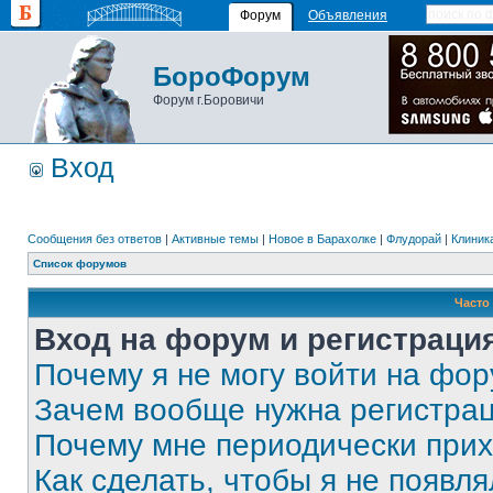
Форум
Объявления
БороФорум
Форум г.Боровичи
Вход
Сообщения без ответов
|
Активные темы
|
Новое в Барахолке
|
Флудорай
|
Клиника
Список форумов
Часто
Вход на форум и регистраци
Почему я не могу войти на фо
Зачем вообще нужна регистра
Почему мне периодически прих
Как сделать, чтобы я не появля