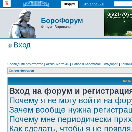
Форум
Объявления
БороФорум
Форум г.Боровичи
Вход
Сообщения без ответов
|
Активные темы
|
Новое в Барахолке
|
Флудорай
|
Клиника
Список форумов
Часто
Вход на форум и регистраци
Почему я не могу войти на фо
Зачем вообще нужна регистра
Почему мне периодически прих
Как сделать, чтобы я не появля