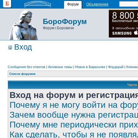
Форум
Объявления
БороФорум
Форум г.Боровичи
Вход
Сообщения без ответов
|
Активные темы
|
Новое в Барахолке
|
Флудорай
|
Клиника
Список форумов
Часто
Вход на форум и регистраци
Почему я не могу войти на фо
Зачем вообще нужна регистра
Почему мне периодически прих
Как сделать, чтобы я не появля