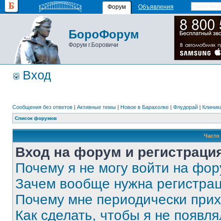
Форум
Объявления
БороФорум
Форум г.Боровичи
Вход
Сообщения без ответов
|
Активные темы
|
Новое в Барахолке
|
Флудорай
|
Клиника
Список форумов
Часто
Вход на форум и регистраци
Почему я не могу войти на фо
Зачем вообще нужна регистра
Почему мне периодически прих
Как сделать, чтобы я не появля